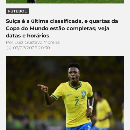
CASSINOS
ONLINE
LALIGA
FUTEBOL
2026
GRÊMIO
Suíça é a última classificada, e quartas da
Copa do Mundo estão completas; veja
ATLÉTICO
datas e horários
MG
Por
Luiz Gustavo Moreira
07/07/2026 20:30
CRUZEIRO