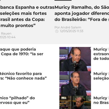
 banca Espanha e outras
Muricy Ramalho, do São
seleções mais fortes
aponta jogador diferen
rasil antes da Copa:
do Brasileirão: “Fora de 
 muito prontos”
Por
André Salem
12/05/2025 11:33
l Rauen
025 10:44
raque que poderia
Muricy 
 Copa de 1970: “Ia ser
extraor
de todo
écnico favorito para
Muricy 
ira: “Não conhece nada”
seleção
nico “pilhado” do
Muricy 
nervoso que eu”
no Bras