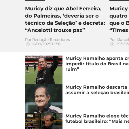
Muricy diz que Abel Ferreira,
Muricy
do Palmeiras, ‘deveria ser o
quatro 
técnico da Seleção’ e decreta:
que o B
“Ancelotti trouxe paz”
“Times
Por
Redação Torcedores
Por
Marce
16/09/2025 12:56
09/09/2
Muricy Ramalho aponta c
impedir título do Brasil na
ruim”
Muricy Ramalho descarta t
assumir a seleção brasile
Muricy Ramalho elege téc
futebol brasileiro: “Mais 