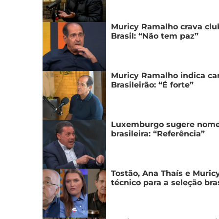
Muricy Ramalho crava clube
Brasil: “Não tem paz”
Muricy Ramalho indica ca
Brasileirão: “É forte”
Luxemburgo sugere nome i
brasileira: “Referência”
Tostão, Ana Thaís e Muri
técnico para a seleção bras