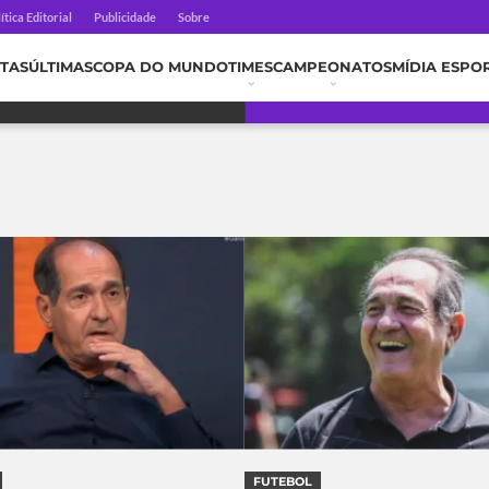
ítica Editorial
Publicidade
Sobre
TAS
ÚLTIMAS
COPA DO MUNDO
TIMES
CAMPEONATOS
MÍDIA ESPO
FUTEBOL