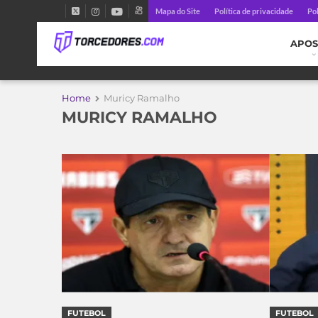
Mapa do Site
Política de privacidade
Pol
APOS
Home
Muricy Ramalho
MURICY RAMALHO
FUTEBOL
FUTEBOL