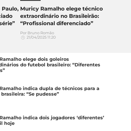
 Paulo,
Muricy Ramalho elege técnico
ciado
extraordinário no Brasileirão:
série”
“Profissional diferenciado”
Por
Bruno Romão
21/04/2025 11:20
Ramalho elege dois goleiros
dinários do futebol brasileiro: “Diferentes
s”
Ramalho indica dupla de técnicos para a
 brasileira: “Se pudesse”
Ramalho indica dois jogadores ‘diferentes’
il hoje