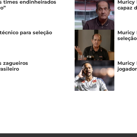
s times endinheirados
Muricy 
ro”
capaz d
técnico para seleção
Muricy 
seleção
s zagueiros
Muricy 
asileiro
jogado