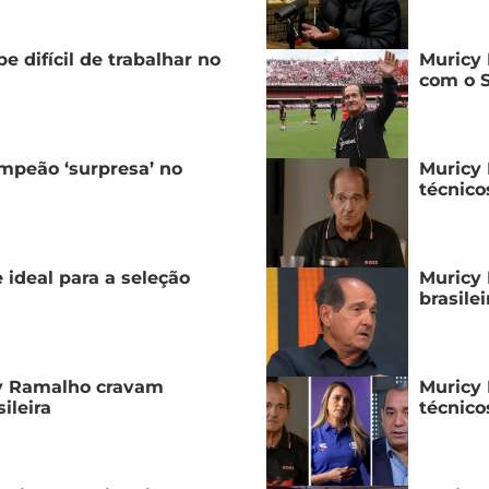
 difícil de trabalhar no
Muricy 
com o S
mpeão ‘surpresa’ no
Muricy 
técnico
deal para a seleção
Muricy 
brasile
cy Ramalho cravam
Muricy 
ileira
técnico