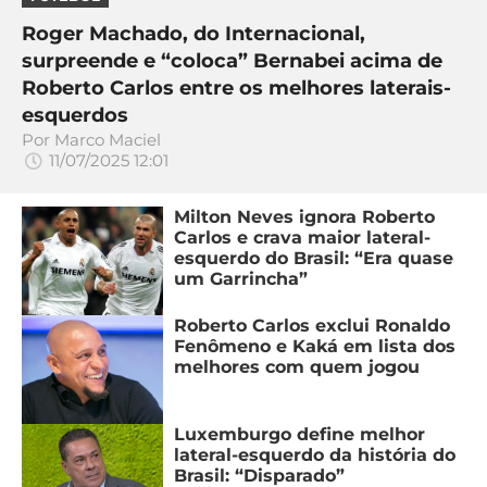
Roger Machado, do Internacional,
surpreende e “coloca” Bernabei acima de
Roberto Carlos entre os melhores laterais-
esquerdos
Por
Marco Maciel
11/07/2025 12:01
Milton Neves ignora Roberto
Carlos e crava maior lateral-
esquerdo do Brasil: “Era quase
um Garrincha”
Roberto Carlos exclui Ronaldo
Fenômeno e Kaká em lista dos
melhores com quem jogou
Luxemburgo define melhor
lateral-esquerdo da história do
Brasil: “Disparado”