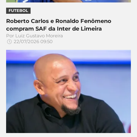
MERCADO
CÓDIGO
CORINTHIANS
FUTEBOL
DA
DE
LIBERTADORES
Roberto Carlos e Ronaldo Fenômeno
BOLA
INDICAÇÃO
SÃO
compram SAF da Inter de Limeira
BET365
PAULO
COPA
Por
Luiz Gustavo Moreira
PALPITES
DO
22/07/2026 09:50
CÓDIGO
BRASIL
SANTOS
BETANO
PREMIER
FLAMENGO
MELHORES
LEAGUE
APPS
DE
FLUMINENSE
COPA
APOSTAS
SUL-
BOTAFOGO
AMERICANA
CASSINOS
ONLINE
VASCO
LIGA
DOS
MELHORES
CAMPEÕES
INTERNACIONAL