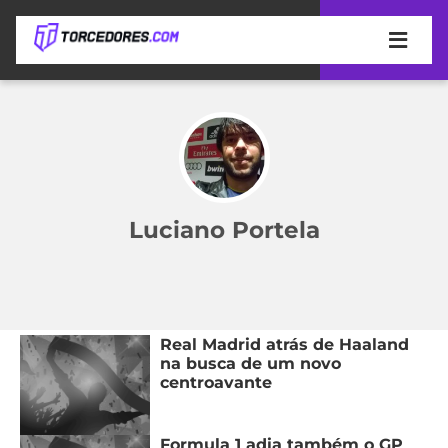
APOSTAS
ÚLTIMAS
DICAS
DE
APOSTA
COPA
DO
Luciano Portela
MUNDO
MELHORES
SITES
DE
TIMES
APOSTAS
2026
Real Madrid atrás de Haaland
CAMPEONATOS
MEU
na busca de um novo
TIME
CÓDIGO
centroavante
MÍDIA
PROMOCIONAL
BRASILEIRÃO
ESPORTIVA
BETBOOM
PALMEIRAS
SÉRIE
Formula 1 adia também o GP
A