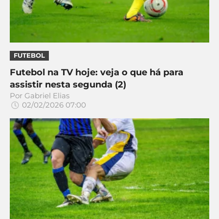
MERCADO
CÓDIGO
CORINTHIANS
DA
DE
LIBERTADORES
BOLA
INDICAÇÃO
SÃO
BET365
PAULO
COPA
FUTEBOL
PALPITES
DO
Futebol na TV hoje: veja o que há para
CÓDIGO
BRASIL
SANTOS
assistir nesta segunda (2)
BETANO
Por
Gabriel Elias
PREMIER
02/02/2026 07:00
FLAMENGO
MELHORES
LEAGUE
APPS
DE
FLUMINENSE
COPA
APOSTAS
SUL-
BOTAFOGO
AMERICANA
CASSINOS
ONLINE
VASCO
LIGA
DOS
MELHORES
CAMPEÕES
INTERNACIONAL