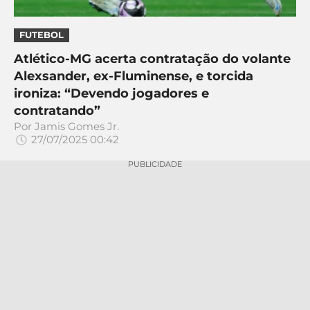
FUTEBOL
Atlético-MG acerta contratação do volante
Alexsander, ex-Fluminense, e torcida
ironiza: “Devendo jogadores e
contratando”
Por
Jamis Gomes Jr.
27/07/2025 00:42
PUBLICIDADE