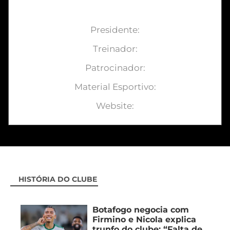
Presidente:
Treinador:
Patrocinador:
Material Esportivo:
Website:
HISTÓRIA DO CLUBE
Botafogo negocia com
Firmino e Nicola explica
trunfo do clube: “Falta de