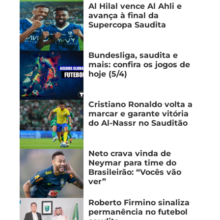
Al Hilal vence Al Ahli e
avança à final da
Supercopa Saudita
Bundesliga, saudita e
mais: confira os jogos de
hoje (5/4)
Cristiano Ronaldo volta a
marcar e garante vitória
do Al-Nassr no Sauditão
Neto crava vinda de
Neymar para time do
Brasileirão: “Vocês vão
ver”
Roberto Firmino sinaliza
permanência no futebol