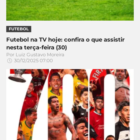
CASSINOS
ONLINE
LALIGA
2026
GRÊMIO
FUTEBOL
ATLÉTICO
MG
Futebol na TV hoje: confira o que assistir
nesta terça-feira (30)
Por
Luiz Gustavo Moreira
CRUZEIRO
30/12/2025 07:00