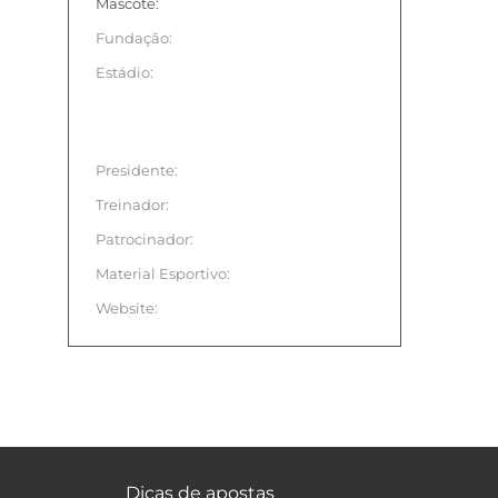
Mascote:
Fundação:
Estádio:
Presidente:
Treinador:
Patrocinador:
Material Esportivo:
Website:
Dicas de apostas