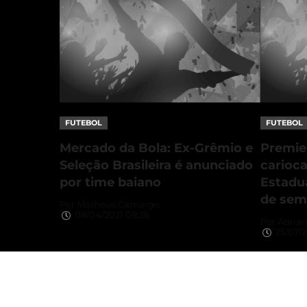
FUTEBOL
FUTEBOL
Mercado da Bola: Ex-Grêmio e
Premier
Seleção Brasileira é anunciado
carioca
por time baiano
Estadu
de sem
Por
Matheus Camargo
08/04/2021 09:36
Por
Adrian
25/07/2