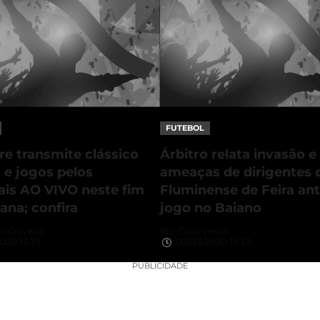
FUTEBOL
e transmite clássico
Árbitro relata invasão e
 e jogos pelos
ameaças de dirigentes 
ais AO VIVO neste fim
Fluminense de Feira an
ana; confira
jogo no Baiano
o Oliveira
Por
Cido Vieira
020 13:39
02/03/2020 15:37
PUBLICIDADE