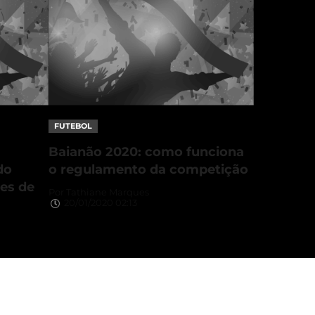
FUTEBOL
Baianão 2020: como funciona
do
o regulamento da competição
tes de
Por
Tathiane Marques
20/01/2020 02:13