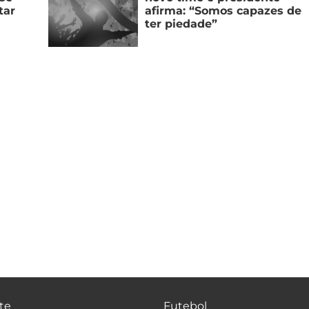
tar
afirma: “Somos capazes de
ter piedade”
te
Futebol