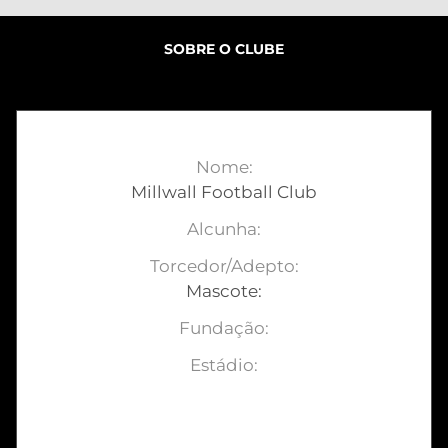
SOBRE O CLUBE
Nome:
Millwall Football Club
Alcunha:
Torcedor/Adepto:
Mascote:
Fundação:
Estádio: