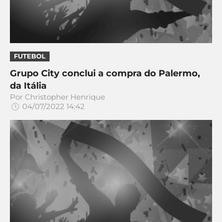
MERCADO
CÓDIGO
CORINTHIANS
DA
DE
LIBERTADORES
BOLA
INDICAÇÃO
SÃO
BET365
PAULO
COPA
FUTEBOL
PALPITES
DO
Grupo City conclui a compra do Palermo,
CÓDIGO
BRASIL
SANTOS
da Itália
BETANO
Por
Christopher Henrique
PREMIER
04/07/2022 14:42
FLAMENGO
MELHORES
LEAGUE
APPS
DE
FLUMINENSE
COPA
APOSTAS
SUL-
BOTAFOGO
AMERICANA
CASSINOS
ONLINE
VASCO
LIGA
DOS
MELHORES
CAMPEÕES
INTERNACIONAL