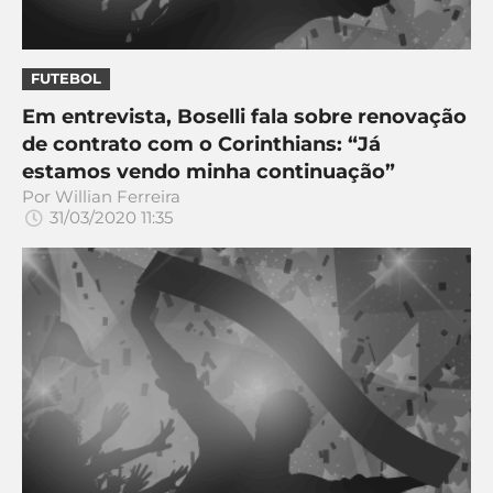
FUTEBOL
Em entrevista, Boselli fala sobre renovação
de contrato com o Corinthians: “Já
estamos vendo minha continuação”
Por
Willian Ferreira
31/03/2020 11:35