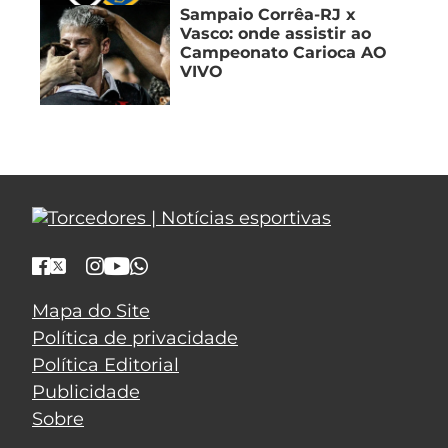
Sampaio Corrêa-RJ x
Vasco: onde assistir ao
Campeonato Carioca AO
VIVO
Mapa do Site
Política de privacidade
Política Editorial
Publicidade
Sobre