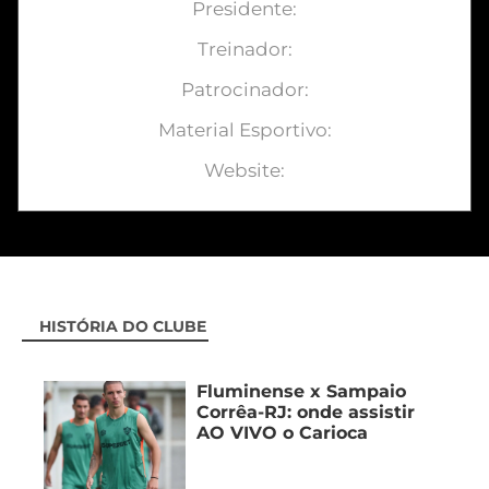
Presidente:
Treinador:
Patrocinador:
Material Esportivo:
Website:
HISTÓRIA DO CLUBE
Fluminense x Sampaio
Corrêa-RJ: onde assistir
AO VIVO o Carioca