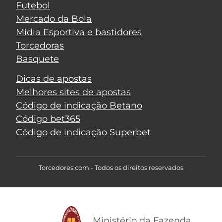
Futebol
Mercado da Bola
Mídia Esportiva e bastidores
Torcedoras
Basquete
Dicas de apostas
Melhores sites de apostas
Código de indicação Betano
Código bet365
Código de indicação Superbet
Torcedores.com - Todos os direitos reservados
Ministério da Fazenda