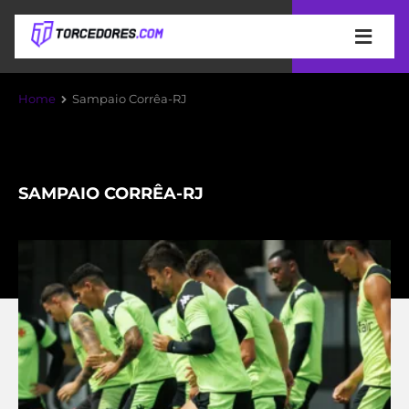
APOSTAS
Home
Sampaio Corrêa-RJ
ÚLTIMAS
DICAS
DE
APOSTA
COPA
SAMPAIO CORRÊA-RJ
DO
MUNDO
MELHORES
SITES
DE
TIMES
APOSTAS
2026
CAMPEONATOS
MEU
TIME
CÓDIGO
MÍDIA
PROMOCIONAL
BRASILEIRÃO
ESPORTIVA
BETBOOM
PALMEIRAS
SÉRIE
A