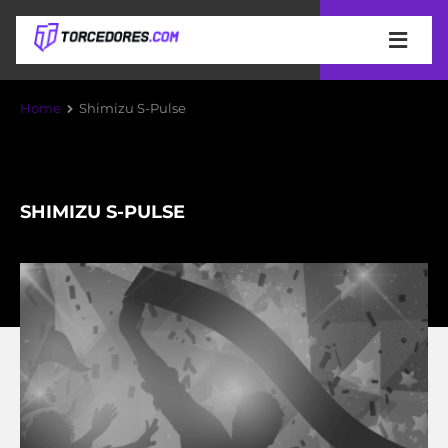
APOSTAS
Home
Shimizu S-Pulse
ÚLTIMAS
DICAS
DE
APOSTA
COPA
SHIMIZU S-PULSE
DO
MUNDO
MELHORES
SITES
DE
TIMES
APOSTAS
2026
CAMPEONATOS
MEU
TIME
CÓDIGO
MÍDIA
PROMOCIONAL
BRASILEIRÃO
ESPORTIVA
BETBOOM
PALMEIRAS
SÉRIE
A