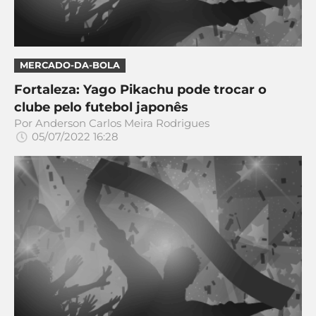
CASSINOS
ONLINE
LALIGA
2026
GRÊMIO
MERCADO-DA-BOLA
ATLÉTICO
MG
Fortaleza: Yago Pikachu pode trocar o
clube pelo futebol japonês
Por
Anderson Carlos Meira Rodrigues
CRUZEIRO
05/07/2022 16:28