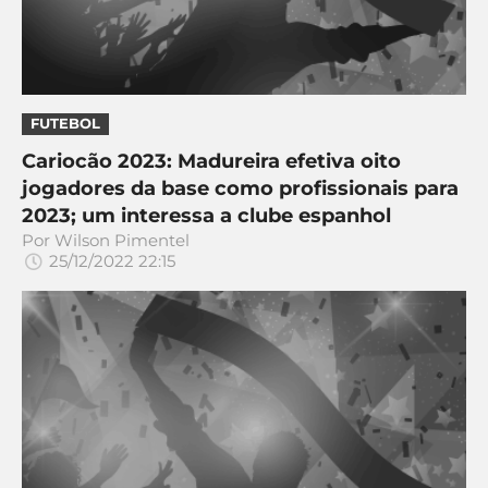
MERCADO
CÓDIGO
CORINTHIANS
DA
DE
LIBERTADORES
BOLA
INDICAÇÃO
SÃO
BET365
PAULO
COPA
FUTEBOL
PALPITES
DO
Cariocão 2023: Madureira efetiva oito
CÓDIGO
BRASIL
SANTOS
jogadores da base como profissionais para
BETANO
2023; um interessa a clube espanhol
PREMIER
FLAMENGO
Por
Wilson Pimentel
MELHORES
LEAGUE
25/12/2022 22:15
APPS
DE
FLUMINENSE
COPA
APOSTAS
SUL-
BOTAFOGO
AMERICANA
CASSINOS
ONLINE
VASCO
LIGA
DOS
MELHORES
CAMPEÕES
INTERNACIONAL