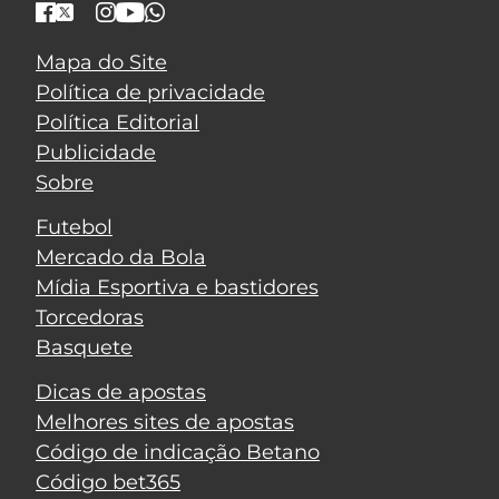
Mapa do Site
Política de privacidade
Política Editorial
Publicidade
Sobre
Futebol
Mercado da Bola
Mídia Esportiva e bastidores
Torcedoras
Basquete
Dicas de apostas
Melhores sites de apostas
Código de indicação Betano
Código bet365