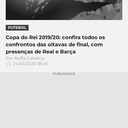
FUTEBOL
Copa do Rei 2019/20: confira todos os
confrontos das oitavas de final, com
presenças de Real e Barça
Por
Raffa Carolina
24/01/2020 18:45
PUBLICIDADE