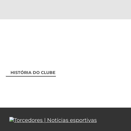
SOBRE O CLUBE
HISTÓRIA DO CLUBE