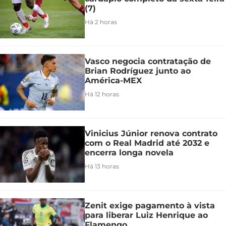
(7)
Há 2 horas
Vasco negocia contratação de
Brian Rodríguez junto ao
América-MEX
Há 12 horas
Vinicius Júnior renova contrato
com o Real Madrid até 2032 e
encerra longa novela
Há 13 horas
Zenit exige pagamento à vista
para liberar Luiz Henrique ao
Flamengo