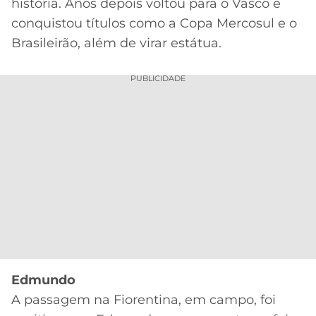
história. Anos depois voltou para o Vasco e
conquistou títulos como a Copa Mercosul e o
Brasileirão, além de virar estátua.
PUBLICIDADE
Edmundo
A passagem na Fiorentina, em campo, foi