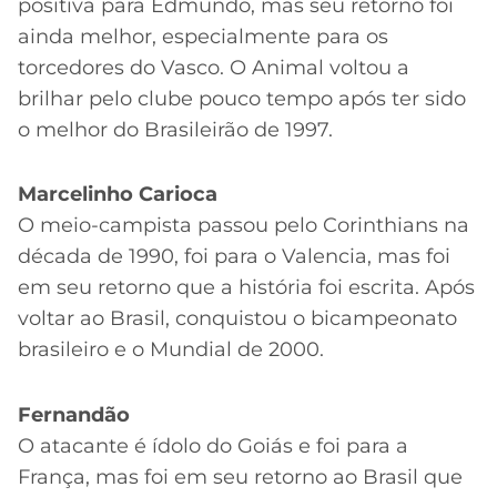
positiva para Edmundo, mas seu retorno foi
ainda melhor, especialmente para os
torcedores do Vasco. O Animal voltou a
brilhar pelo clube pouco tempo após ter sido
o melhor do Brasileirão de 1997.
Marcelinho Carioca
O meio-campista passou pelo Corinthians na
década de 1990, foi para o Valencia, mas foi
em seu retorno que a história foi escrita. Após
voltar ao Brasil, conquistou o bicampeonato
brasileiro e o Mundial de 2000.
Fernandão
O atacante é ídolo do Goiás e foi para a
França, mas foi em seu retorno ao Brasil que