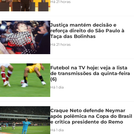
Há 21 horas
Justiça mantém decisão e
reforça direito do São Paulo à
Taça das Bolinhas
Há 21 horas
Futebol na TV hoje: veja a lista
de transmissões da quinta-feira
(6)
Há 1 dia
Craque Neto defende Neymar
após polêmica na Copa do Brasil
e critica presidente do Remo
Há 1 dia