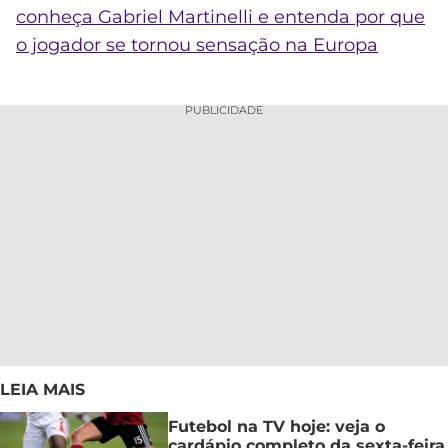
conheça Gabriel Martinelli e entenda por que
o jogador se tornou sensação na Europa
PUBLICIDADE
LEIA MAIS
Futebol na TV hoje: veja o
cardápio completo da sexta-feira