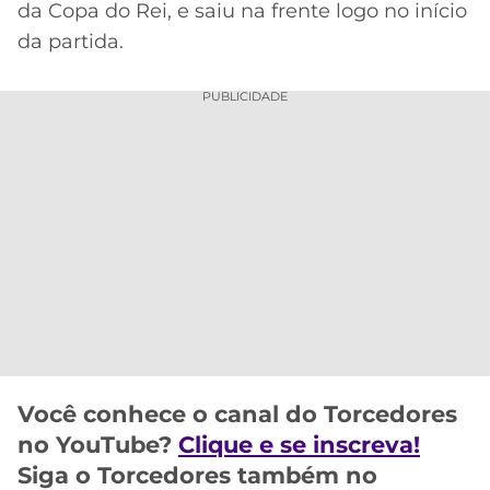
da Copa do Rei, e saiu na frente logo no início
MERCADO
CÓDIGO
CORINTHIANS
da partida.
DA
DE
LIBERTADORES
BOLA
INDICAÇÃO
SÃO
PUBLICIDADE
BET365
PAULO
COPA
PALPITES
DO
CÓDIGO
BRASIL
SANTOS
BETANO
PREMIER
FLAMENGO
MELHORES
LEAGUE
APPS
DE
FLUMINENSE
COPA
APOSTAS
SUL-
BOTAFOGO
AMERICANA
CASSINOS
ONLINE
Você conhece o canal do Torcedores
VASCO
LIGA
no YouTube?
Clique e se inscreva!
DOS
MELHORES
CAMPEÕES
Siga o Torcedores também no
INTERNACIONAL