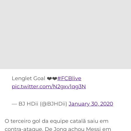
Lenglet Goal ❤️❤️
#FCBlive
pic.twitter.com/N2gxv1qg3N
— BJ HDii (@BJHDii)
January 30, 2020
O terceiro gol da equipe catalã saiu em
contra-ataque. De Jong achou Messi em