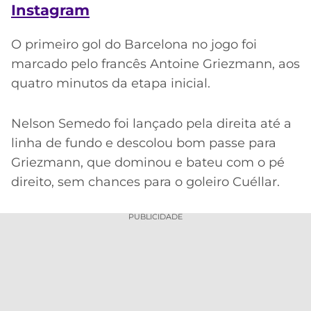
CASSINOS
Instagram
ONLINE
LALIGA
2026
GRÊMIO
O primeiro gol do Barcelona no jogo foi
marcado pelo francês Antoine Griezmann, aos
ATLÉTICO
quatro minutos da etapa inicial.
MG
CRUZEIRO
Nelson Semedo foi lançado pela direita até a
linha de fundo e descolou bom passe para
Griezmann, que dominou e bateu com o pé
direito, sem chances para o goleiro Cuéllar.
PUBLICIDADE