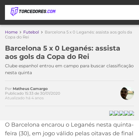
APOSTAS
Home
Futebol
Barcelona 5 x 0 Leganés: assista aos gols da
Copa do Rei
ÚLTIMAS
DICAS
Barcelona 5 x 0 Leganés: assista
DE
aos gols da Copa do Rei
APOSTA
COPA
Clube espanhol entrou em campo para buscar classificação
DO
Acesse o perfil do autor
nesta quinta
MUNDO
MELHORES
no Twitter
SITES
DE
Por
Matheus Camargo
TIMES
Publicado 15:33 de 30/01/2020
APOSTAS
Atualizado há 4 anos
2026
CAMPEONATOS
MEU
TIME
CÓDIGO
O Barcelona encarou o Leganés nesta quinta-
MÍDIA
PROMOCIONAL
BRASILEIRÃO
ESPORTIVA
BETBOOM
PALMEIRAS
SÉRIE
feira (30), em jogo válido pelas oitavas de final
A