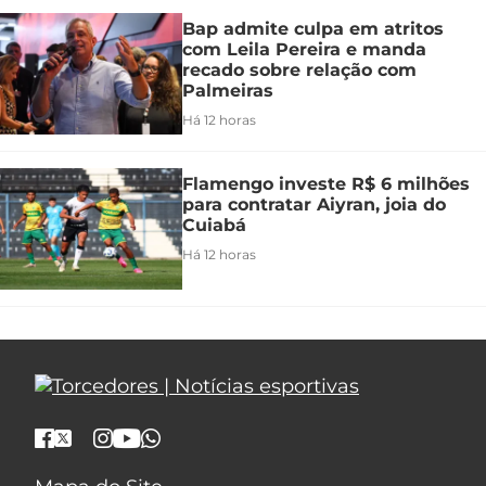
Bap admite culpa em atritos
com Leila Pereira e manda
recado sobre relação com
Palmeiras
Há 12 horas
Flamengo investe R$ 6 milhões
para contratar Aiyran, joia do
Cuiabá
Há 12 horas