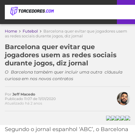
APOSTAS
Home
Futebol
Barcelona quer evitar que jogadores usem
Acesse o perfil do autor
as redes sociais durante jogos, diz jornal
ÚLTIMAS
DICAS
no Twitter
Barcelona quer evitar que
DE
jogadores usem as redes sociais
APOSTA
COPA
durante jogos, diz jornal
DO
MUNDO
MELHORES
O Barcelona também quer incluir uma outra cláusula
SITES
curiosa em nos novos contratos
DE
TIMES
APOSTAS
Por
Jeff Macedo
2026
Publicado 11:07 de 11/01/2020
Atualizado há 2 anos
CAMPEONATOS
MEU
TIME
CÓDIGO
MÍDIA
PROMOCIONAL
BRASILEIRÃO
ESPORTIVA
BETBOOM
PALMEIRAS
SÉRIE
Segundo o jornal espanhol ‘ABC’, o Barcelona
A