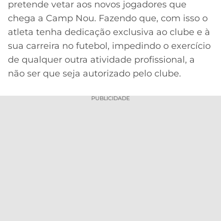
pretende vetar aos novos jogadores que
MERCADO
CÓDIGO
CORINTHIANS
chega a Camp Nou. Fazendo que, com isso o
DA
DE
LIBERTADORES
atleta tenha dedicação exclusiva ao clube e à
BOLA
INDICAÇÃO
SÃO
sua carreira no futebol, impedindo o exercício
BET365
PAULO
COPA
de qualquer outra atividade profissional, a
PALPITES
DO
não ser que seja autorizado pelo clube.
CÓDIGO
BRASIL
SANTOS
BETANO
PUBLICIDADE
PREMIER
FLAMENGO
MELHORES
LEAGUE
APPS
DE
FLUMINENSE
COPA
APOSTAS
SUL-
BOTAFOGO
AMERICANA
CASSINOS
ONLINE
VASCO
LIGA
DOS
MELHORES
CAMPEÕES
INTERNACIONAL