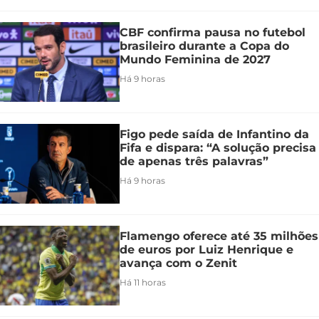
CBF confirma pausa no futebol
brasileiro durante a Copa do
Mundo Feminina de 2027
Há 9 horas
Figo pede saída de Infantino da
Fifa e dispara: “A solução precisa
de apenas três palavras”
Há 9 horas
Flamengo oferece até 35 milhões
de euros por Luiz Henrique e
avança com o Zenit
Há 11 horas