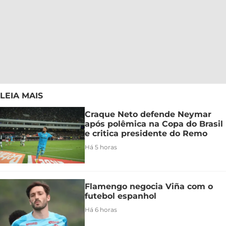
LEIA MAIS
Craque Neto defende Neymar
após polêmica na Copa do Brasil
e critica presidente do Remo
Há 5 horas
Flamengo negocia Viña com o
futebol espanhol
Há 6 horas