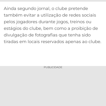
CASSINOS
ONLINE
LALIGA
Ainda segundo jornal, o clube pretende
2026
GRÊMIO
também evitar a utilização de redes sociais
pelos jogadores durante jogos, treinos ou
ATLÉTICO
estágios do clube, bem como a proibição de
MG
divulgação de fotografias que tenha sido
tiradas em locais reservados apenas ao clube.
CRUZEIRO
PUBLICIDADE