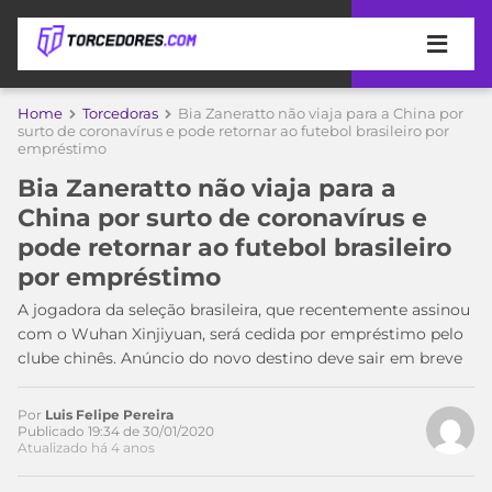
APOSTAS
Home
Torcedoras
Bia Zaneratto não viaja para a China por
Acesse o perfil do autor
surto de coronavírus e pode retornar ao futebol brasileiro por
empréstimo
ÚLTIMAS
DICAS
no Twitter
DE
Bia Zaneratto não viaja para a
APOSTA
COPA
China por surto de coronavírus e
DO
pode retornar ao futebol brasileiro
MUNDO
MELHORES
por empréstimo
SITES
DE
A jogadora da seleção brasileira, que recentemente assinou
TIMES
APOSTAS
com o Wuhan Xinjiyuan, será cedida por empréstimo pelo
2026
clube chinês. Anúncio do novo destino deve sair em breve
CAMPEONATOS
MEU
TIME
Por
Luis Felipe Pereira
CÓDIGO
Publicado 19:34 de 30/01/2020
MÍDIA
PROMOCIONAL
BRASILEIRÃO
Atualizado há 4 anos
ESPORTIVA
BETBOOM
PALMEIRAS
SÉRIE
A