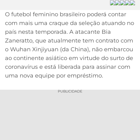
MERCADO
CÓDIGO
CORINTHIANS
O futebol feminino brasileiro poderá contar
DA
DE
LIBERTADORES
com mais uma craque da seleção atuando no
BOLA
INDICAÇÃO
SÃO
BET365
país nesta temporada. A atacante Bia
PAULO
COPA
Zaneratto, que atualmente tem contrato com
PALPITES
DO
CÓDIGO
BRASIL
o Wuhan Xinjiyuan (da China), não embarcou
SANTOS
BETANO
ao continente asiático em virtude do surto de
PREMIER
coronavírus e está liberada para assinar com
FLAMENGO
MELHORES
LEAGUE
uma nova equipe por empréstimo.
APPS
DE
FLUMINENSE
COPA
PUBLICIDADE
APOSTAS
SUL-
BOTAFOGO
AMERICANA
CASSINOS
ONLINE
VASCO
LIGA
DOS
MELHORES
CAMPEÕES
INTERNACIONAL