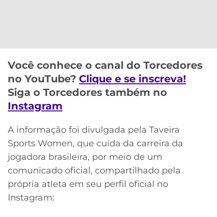
CASSINOS
ONLINE
LALIGA
2026
GRÊMIO
ATLÉTICO
MG
Você conhece o canal do Torcedores
no YouTube?
Clique e se inscreva!
CRUZEIRO
Siga o Torcedores também no
Instagram
A informação foi divulgada pela Taveira
Sports Women, que cuida da carreira da
jogadora brasileira, por meio de um
comunicado oficial, compartilhado pela
própria atleta em seu perfil oficial no
Instagram: