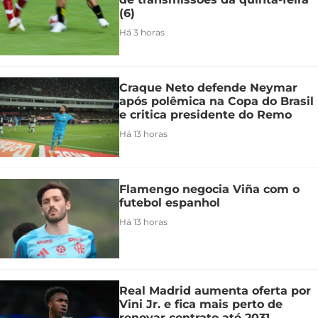
(6)
Há 3 horas
Craque Neto defende Neymar
após polêmica na Copa do Brasil
e critica presidente do Remo
Há 13 horas
Flamengo negocia Viña com o
futebol espanhol
Há 13 horas
Real Madrid aumenta oferta por
Vini Jr. e fica mais perto de
renovar contrato até 2031