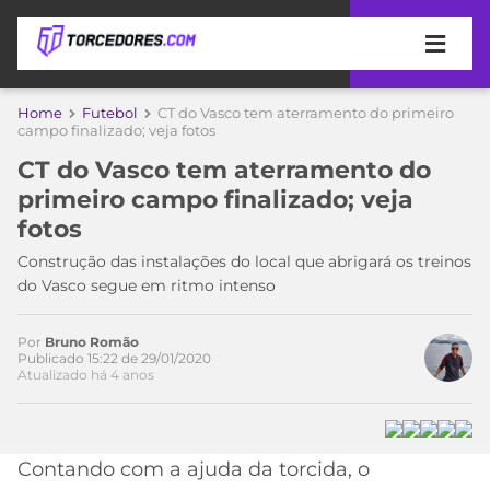
APOSTAS
Home
Futebol
CT do Vasco tem aterramento do primeiro
campo finalizado; veja fotos
ÚLTIMAS
DICAS
CT do Vasco tem aterramento do
DE
primeiro campo finalizado; veja
APOSTA
COPA
fotos
DO
MUNDO
MELHORES
Construção das instalações do local que abrigará os treinos
SITES
do Vasco segue em ritmo intenso
DE
TIMES
APOSTAS
Por
Bruno Romão
2026
Publicado 15:22 de 29/01/2020
Atualizado há 4 anos
CAMPEONATOS
MEU
TIME
CÓDIGO
MÍDIA
PROMOCIONAL
BRASILEIRÃO
ESPORTIVA
BETBOOM
PALMEIRAS
SÉRIE
Contando com a ajuda da torcida, o
A