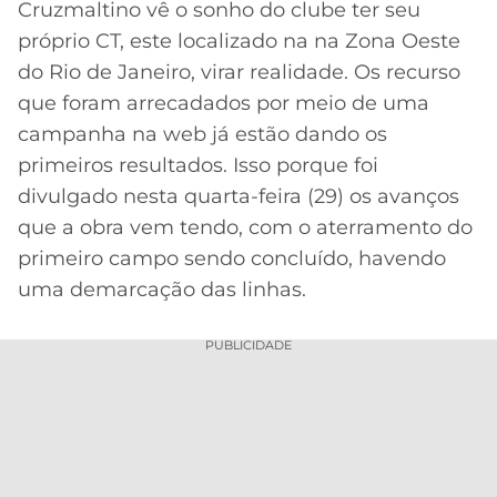
Cruzmaltino vê o sonho do clube ter seu
MERCADO
CÓDIGO
CORINTHIANS
próprio CT, este localizado na na Zona Oeste
DA
DE
LIBERTADORES
do Rio de Janeiro, virar realidade. Os recurso
BOLA
INDICAÇÃO
SÃO
que foram arrecadados por meio de uma
BET365
PAULO
COPA
campanha na web já estão dando os
PALPITES
DO
primeiros resultados. Isso porque foi
CÓDIGO
BRASIL
SANTOS
BETANO
divulgado nesta quarta-feira (29) os avanços
que a obra vem tendo, com o aterramento do
PREMIER
FLAMENGO
MELHORES
LEAGUE
primeiro campo sendo concluído, havendo
APPS
uma demarcação das linhas.
DE
FLUMINENSE
COPA
APOSTAS
SUL-
PUBLICIDADE
BOTAFOGO
AMERICANA
CASSINOS
ONLINE
VASCO
LIGA
DOS
MELHORES
CAMPEÕES
INTERNACIONAL