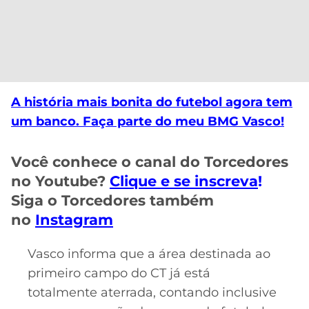
CASSINOS
ONLINE
LALIGA
2026
GRÊMIO
ATLÉTICO
MG
A história mais bonita do futebol agora tem
um banco. Faça parte do meu BMG Vasco!
CRUZEIRO
Você conhece o canal do Torcedores
no Youtube?
Clique e se inscreva
!
Siga o Torcedores também
no
Instagram
Vasco informa que a área destinada ao
primeiro campo do CT já está
totalmente aterrada, contando inclusive