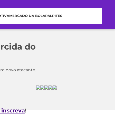
RTIVA
MERCADO DA BOLA
PALPITES
rcida do
um novo atacante.
e inscreva
!