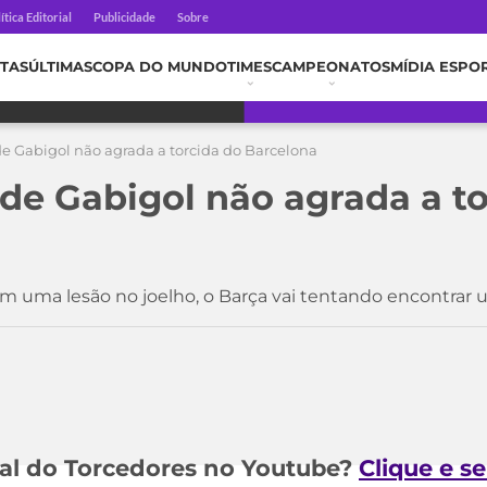
ítica Editorial
Publicidade
Sobre
TAS
ÚLTIMAS
COPA DO MUNDO
TIMES
CAMPEONATOS
MÍDIA ESPO
e Gabigol não agrada a torcida do Barcelona
de Gabigol não agrada a to
m uma lesão no joelho, o Barça vai tentando encontrar 
al do Torcedores no Youtube?
Clique e s