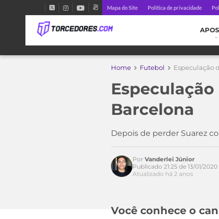
Mapa do Site
Política de privacidade
Pol
APOS
Home
Futebol
Especulação d
Especulação 
Barcelona
Depois de perder Suarez co
Por
Vanderlei Júnior
Publicado 21:25 de 13/01/2020
Atualizado há 2 anos
Você conhece o can