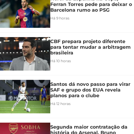
Ferran Torres pede para deixar o
Barcelona rumo ao PSG
Há 9 horas
CBF prepara projeto diferente
para tentar mudar a arbitragem
brasileira
Há 10 horas
Santos dá novo passo para virar
SAF e grupo dos EUA revela
planos para o clube
Há 12 horas
Segunda maior contratação da
história do Arsenal, Bruno