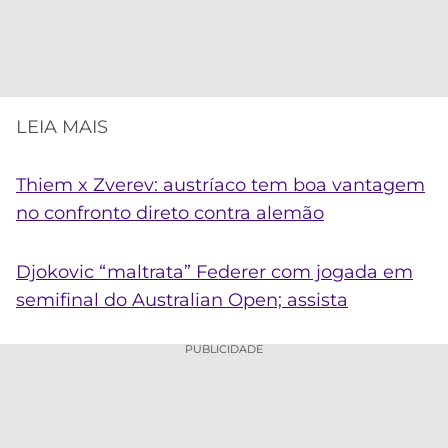
LEIA MAIS
Thiem x Zverev: austríaco tem boa vantagem
no confronto direto contra alemão
Djokovic “maltrata” Federer com jogada em
semifinal do Australian Open; assista
PUBLICIDADE