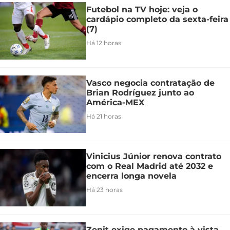
Futebol na TV hoje: veja o
cardápio completo da sexta-feira
(7)
Há 12 horas
Vasco negocia contratação de
Brian Rodríguez junto ao
América-MEX
Há 21 horas
Vinicius Júnior renova contrato
com o Real Madrid até 2032 e
encerra longa novela
Há 23 horas
Zenit exige pagamento à vista