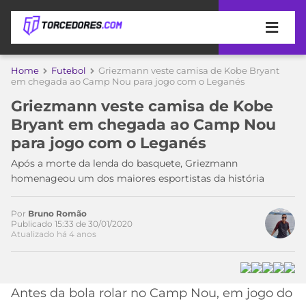
APOSTAS
Home
Futebol
Griezmann veste camisa de Kobe Bryant
em chegada ao Camp Nou para jogo com o Leganés
ÚLTIMAS
DICAS
Griezmann veste camisa de Kobe
DE
Bryant em chegada ao Camp Nou
APOSTA
COPA
para jogo com o Leganés
DO
MUNDO
MELHORES
Após a morte da lenda do basquete, Griezmann
SITES
homenageou um dos maiores esportistas da história
DE
TIMES
APOSTAS
Por
Bruno Romão
2026
Publicado 15:33 de 30/01/2020
Atualizado há 4 anos
CAMPEONATOS
MEU
TIME
CÓDIGO
MÍDIA
PROMOCIONAL
BRASILEIRÃO
ESPORTIVA
BETBOOM
PALMEIRAS
SÉRIE
Antes da bola rolar no Camp Nou, em jogo do
A