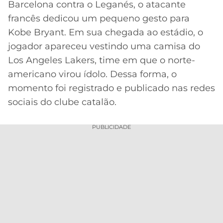
Barcelona contra o Leganés, o atacante
MERCADO
CÓDIGO
CORINTHIANS
francês dedicou um pequeno gesto para
DA
DE
LIBERTADORES
Kobe Bryant. Em sua chegada ao estádio, o
BOLA
INDICAÇÃO
SÃO
jogador apareceu vestindo uma camisa do
BET365
PAULO
COPA
Los Angeles Lakers, time em que o norte-
PALPITES
DO
americano virou ídolo. Dessa forma, o
CÓDIGO
BRASIL
SANTOS
BETANO
momento foi registrado e publicado nas redes
sociais do clube catalão.
PREMIER
FLAMENGO
MELHORES
LEAGUE
APPS
PUBLICIDADE
DE
FLUMINENSE
COPA
APOSTAS
SUL-
BOTAFOGO
AMERICANA
CASSINOS
ONLINE
VASCO
LIGA
DOS
MELHORES
CAMPEÕES
INTERNACIONAL