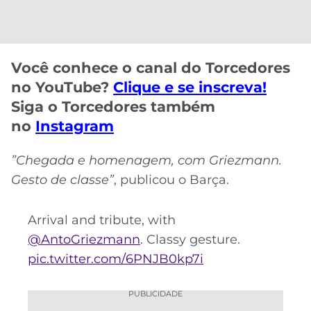
CASSINOS
ONLINE
LALIGA
2026
GRÊMIO
Você conhece o canal do Torcedores
ATLÉTICO
MG
no YouTube?
Clique e se inscreva!
Siga o Torcedores também
CRUZEIRO
no
Instagram
”Chegada e homenagem, com Griezmann
.
Gesto de classe”
, publicou o Barça.
Arrival and tribute, with
@AntoGriezmann
. Classy gesture.
pic.twitter.com/6PNJB0kp7i
PUBLICIDADE