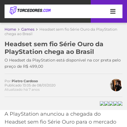
APOSTAS
Home
Games
Headset sem fio Série Ouro da PlayStation
Acesse o perfil do autor
chega ao Brasil
ÚLTIMAS
DICAS
no Twitter
Headset sem fio Série Ouro da
DE
PlayStation chega ao Brasil
APOSTA
COPA
O Headset da PlayStation está disponível na cor preta pelo
DO
preço de R$ 499,00
MUNDO
MELHORES
SITES
DE
Por
Pietro Cardoso
TIMES
Publicado 13:05 de 08/01/2020
APOSTAS
Atualizado há 7 anos
2026
CAMPEONATOS
MEU
TIME
CÓDIGO
A PlayStation anunciou a chegada do
MÍDIA
PROMOCIONAL
BRASILEIRÃO
ESPORTIVA
BETBOOM
PALMEIRAS
SÉRIE
Headset sem fio Série Ouro para o mercado
A