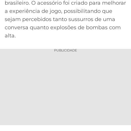
brasileiro. O acessório foi criado para melhorar
MERCADO
CÓDIGO
CORINTHIANS
a experiência de jogo, possibilitando que
DA
DE
LIBERTADORES
sejam percebidos tanto sussurros de uma
BOLA
INDICAÇÃO
SÃO
conversa quanto explosões de bombas com
BET365
PAULO
COPA
alta.
PALPITES
DO
CÓDIGO
BRASIL
SANTOS
BETANO
PUBLICIDADE
PREMIER
FLAMENGO
MELHORES
LEAGUE
APPS
DE
FLUMINENSE
COPA
APOSTAS
SUL-
BOTAFOGO
AMERICANA
CASSINOS
ONLINE
VASCO
LIGA
DOS
MELHORES
CAMPEÕES
INTERNACIONAL