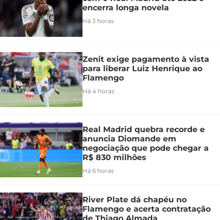
encerra longa novela
Há 3 horas
Zenit exige pagamento à vista
para liberar Luiz Henrique ao
Flamengo
Há 4 horas
Real Madrid quebra recorde e
anuncia Diomande em
negociação que pode chegar a
R$ 830 milhões
Há 6 horas
River Plate dá chapéu no
Flamengo e acerta contratação
de Thiago Almada