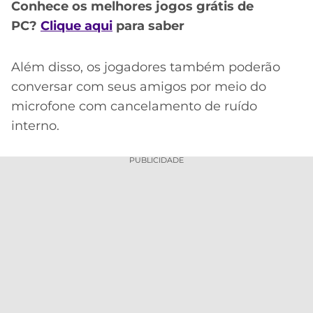
CASSINOS
Conhece os melhores jogos grátis de
ONLINE
LALIGA
PC?
Clique aqui
para saber
2026
GRÊMIO
Além disso, os jogadores também poderão
ATLÉTICO
MG
conversar com seus amigos por meio do
microfone com cancelamento de ruído
CRUZEIRO
interno.
PUBLICIDADE