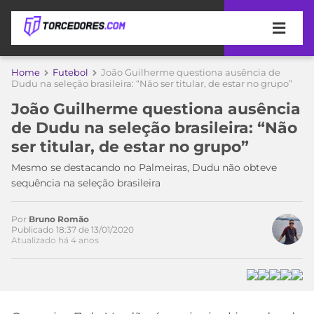
APOSTAS
Home
Futebol
João Guilherme questiona ausência de
Dudu na seleção brasileira: “Não ser titular, de estar no grupo”
ÚLTIMAS
DICAS
João Guilherme questiona ausência
DE
de Dudu na seleção brasileira: “Não
APOSTA
COPA
ser titular, de estar no grupo”
DO
MUNDO
MELHORES
Mesmo se destacando no Palmeiras, Dudu não obteve
SITES
sequência na seleção brasileira
DE
TIMES
APOSTAS
Por
Bruno Romão
2026
Publicado 18:37 de 13/01/2020
Atualizado há 4 anos
CAMPEONATOS
MEU
TIME
CÓDIGO
MÍDIA
PROMOCIONAL
BRASILEIRÃO
ESPORTIVA
BETBOOM
PALMEIRAS
SÉRIE
A