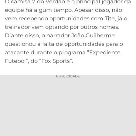
O camisa 7 do Verdão é o principal jogador da
MERCADO
CÓDIGO
CORINTHIANS
equipe há algum tempo. Apesar disso, não
DA
DE
LIBERTADORES
vem recebendo oportunidades com Tite, já o
BOLA
INDICAÇÃO
SÃO
treinador vem optando por outros nomes.
BET365
PAULO
COPA
Diante disso, o narrador João Guilherme
PALPITES
DO
questionou a falta de oportunidades para o
CÓDIGO
BRASIL
SANTOS
atacante durante o programa ”Expediente
BETANO
Futebol”, do ”Fox Sports”.
PREMIER
FLAMENGO
MELHORES
LEAGUE
APPS
PUBLICIDADE
DE
FLUMINENSE
COPA
APOSTAS
SUL-
BOTAFOGO
AMERICANA
CASSINOS
ONLINE
VASCO
LIGA
DOS
MELHORES
CAMPEÕES
INTERNACIONAL