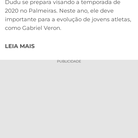
Dudu se prepara visando a temporada de
2020 no Palmeiras. Neste ano, ele deve
importante para a evolução de jovens atletas,
como Gabriel Veron.
LEIA MAIS
PUBLICIDADE