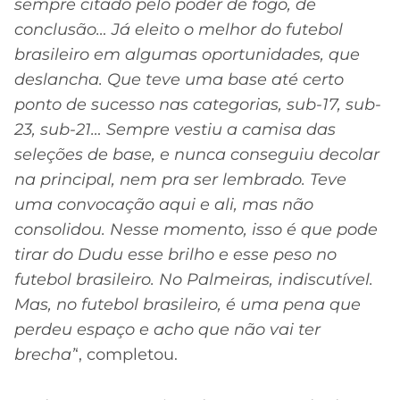
sempre citado pelo poder de fogo, de
conclusão… Já eleito o melhor do futebol
brasileiro em algumas oportunidades, que
deslancha. Que teve uma base até certo
ponto de sucesso nas categorias, sub-17, sub-
23, sub-21… Sempre vestiu a camisa das
seleções de base, e nunca conseguiu decolar
na principal, nem pra ser lembrado. Teve
uma convocação aqui e ali, mas não
consolidou. Nesse momento, isso é que pode
tirar do Dudu esse brilho e esse peso no
futebol brasileiro. No Palmeiras, indiscutível.
Mas, no futebol brasileiro, é uma pena que
perdeu espaço e acho que não vai ter
brecha’
‘, completou.