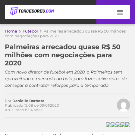
APOSTAS
Home
Futebol
Palmeiras arrecadou quase R$ 50 milhões
com negociações para 2020
ÚLTIMAS
DICAS
Palmeiras arrecadou quase R$ 50
DE
milhões com negociações para
APOSTA
COPA
2020
DO
MUNDO
MELHORES
Com novo diretor de futebol em 2020, o Palmeiras tem
SITES
aproveitado o mercado da bola para fazer caixa antes de
DE
começar a contratar reforços para a temporada
TIMES
APOSTAS
2026
Por
Danielle Barbosa
CAMPEONATOS
MEU
Publicado 12:08 de 09/01/2020
Atualizado há 4 anos
TIME
CÓDIGO
MÍDIA
PROMOCIONAL
BRASILEIRÃO
ESPORTIVA
BETBOOM
PALMEIRAS
SÉRIE
A