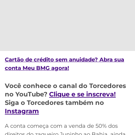
CASSINOS
ONLINE
LALIGA
2026
GRÊMIO
ATLÉTICO
MG
CRUZEIRO
Cartão de crédito sem anuidade? Abra sua
conta Meu BMG agora!
Você conhece o canal do Torcedores
no YouTube?
Clique e se inscreva!
Siga o Torcedores também no
Instagram
A conta começa com a venda de 50% dos
direitos do zagueiro Juninho ao Bahia, ainda