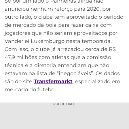
Se por um lado o Palmeiras ainda não
anunciou nenhum reforço para 2020, por
MERCADO
CÓDIGO
CORINTHIANS
DA
DE
LIBERTADORES
outro lado, o clube tem aproveitado o período
BOLA
INDICAÇÃO
de mercado da bola para fazer caixa com
SÃO
BET365
PAULO
COPA
jogadores que não seriam aproveitados por
PALPITES
DO
Vanderlei Luxemburgo nesta temporada.
CÓDIGO
BRASIL
SANTOS
Com isso, o clube já arrecadou cerca de R$
BETANO
47,9 milhões com atletas que a comissão
PREMIER
FLAMENGO
técnica e a diretoria entendiam que não
MELHORES
LEAGUE
APPS
estavam na lista de “inegociáveis”. Os dados
DE
FLUMINENSE
são do site
Transfermarkt
, especializado em
COPA
APOSTAS
SUL-
mercado do futebol.
BOTAFOGO
AMERICANA
CASSINOS
PUBLICIDADE
ONLINE
VASCO
LIGA
DOS
MELHORES
CAMPEÕES
INTERNACIONAL