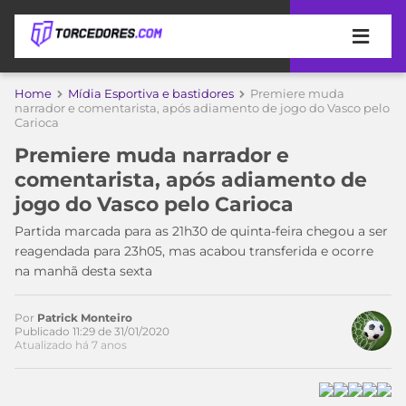
APOSTAS
Home
Mídia Esportiva e bastidores
Premiere muda
narrador e comentarista, após adiamento de jogo do Vasco pelo
Carioca
ÚLTIMAS
DICAS
DE
Premiere muda narrador e
APOSTA
COPA
comentarista, após adiamento de
DO
jogo do Vasco pelo Carioca
MUNDO
MELHORES
Partida marcada para as 21h30 de quinta-feira chegou a ser
SITES
reagendada para 23h05, mas acabou transferida e ocorre
DE
TIMES
na manhã desta sexta
APOSTAS
2026
CAMPEONATOS
MEU
Por
Patrick Monteiro
Publicado 11:29 de 31/01/2020
TIME
CÓDIGO
Atualizado há 7 anos
MÍDIA
PROMOCIONAL
BRASILEIRÃO
ESPORTIVA
BETBOOM
PALMEIRAS
SÉRIE
A