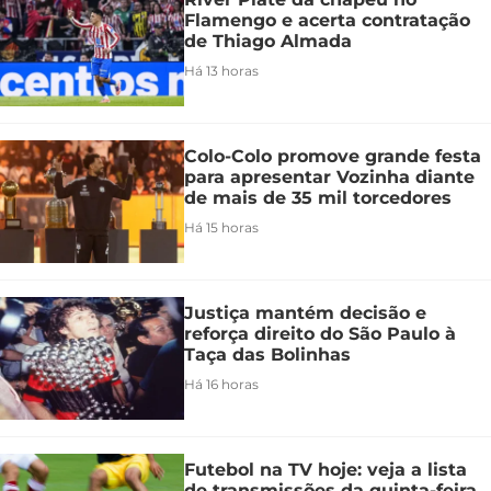
Flamengo e acerta contratação
de Thiago Almada
Há 13 horas
Colo-Colo promove grande festa
para apresentar Vozinha diante
de mais de 35 mil torcedores
Há 15 horas
Justiça mantém decisão e
reforça direito do São Paulo à
Taça das Bolinhas
Há 16 horas
Futebol na TV hoje: veja a lista
de transmissões da quinta-feira