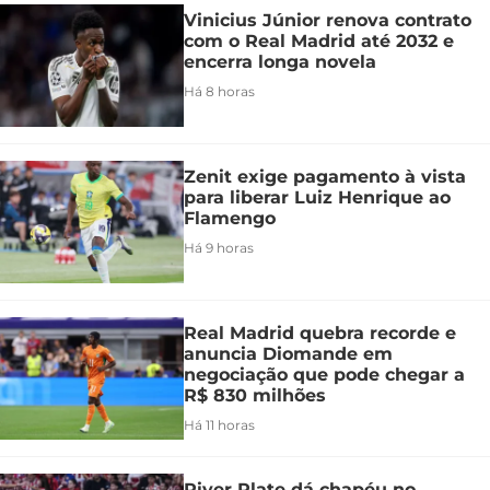
Vinicius Júnior renova contrato
com o Real Madrid até 2032 e
encerra longa novela
Há 8 horas
Zenit exige pagamento à vista
para liberar Luiz Henrique ao
Flamengo
Há 9 horas
Real Madrid quebra recorde e
anuncia Diomande em
negociação que pode chegar a
R$ 830 milhões
Há 11 horas
River Plate dá chapéu no