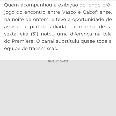
Quem acompanhou a exibição do longo pré-
MERCADO
CÓDIGO
CORINTHIANS
jogo do encontro entre Vasco e Cabofriense,
DA
DE
LIBERTADORES
Acesse o perfil do autor
na noite de ontem, e teve a oportunidade de
BOLA
INDICAÇÃO
no Twitter
SÃO
BET365
assistir à partida adiada na manhã desta
PAULO
COPA
sexta-feira (31) notou uma diferença na tela
PALPITES
DO
CÓDIGO
BRASIL
do Premiere. O canal substituiu quase toda a
SANTOS
BETANO
equipe de transmissão.
PREMIER
FLAMENGO
MELHORES
LEAGUE
PUBLICIDADE
APPS
DE
FLUMINENSE
COPA
APOSTAS
SUL-
BOTAFOGO
AMERICANA
CASSINOS
ONLINE
VASCO
LIGA
DOS
MELHORES
CAMPEÕES
INTERNACIONAL