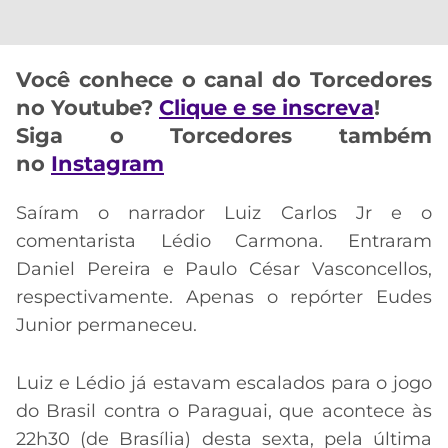
CASSINOS
ONLINE
LALIGA
2026
GRÊMIO
Você conhece o canal do Torcedores
ATLÉTICO
no Youtube?
Clique e se inscreva
!
MG
Siga o Torcedores também
no
Instagram
CRUZEIRO
Saíram o narrador Luiz Carlos Jr e o
comentarista Lédio Carmona. Entraram
Daniel Pereira e Paulo César Vasconcellos,
respectivamente. Apenas o repórter Eudes
Junior permaneceu.
Luiz e Lédio já estavam escalados para o jogo
do Brasil contra o Paraguai, que acontece às
22h30 (de Brasília) desta sexta, pela última