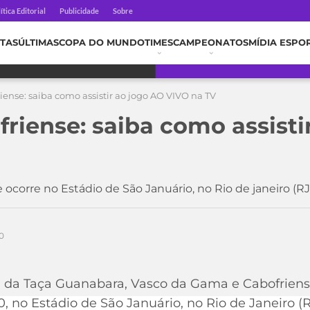
ítica Editorial
Publicidade
Sobre
TAS
ÚLTIMAS
COPA DO MUNDO
TIMES
CAMPEONATOS
MÍDIA ESPO
iense: saiba como assistir ao jogo AO VIVO na TV
friense: saiba como assisti
 ocorre no Estádio de São Januário, no Rio de janeiro (RJ
0
a da Taça Guanabara, Vasco da Gama e Cabofriens
h30, no Estádio de São Januário, no Rio de Janeiro 