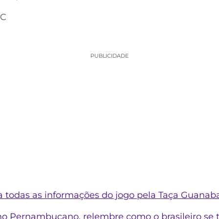
FC
PUBLICIDADE
ja todas as informações do jogo pela Taça Guanab
ho Pernambucano, relembre como o brasileiro se 