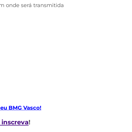
om onde será transmitida
 meu BMG Vasco!
e inscreva
!