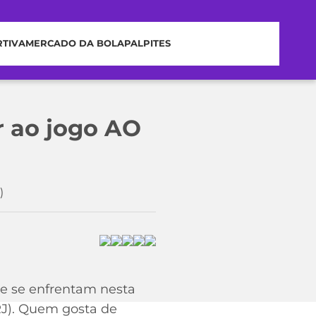
RTIVA
MERCADO DA BOLA
PALPITES
r ao jogo AO
)
e se enfrentam nesta
(RJ). Quem gosta de