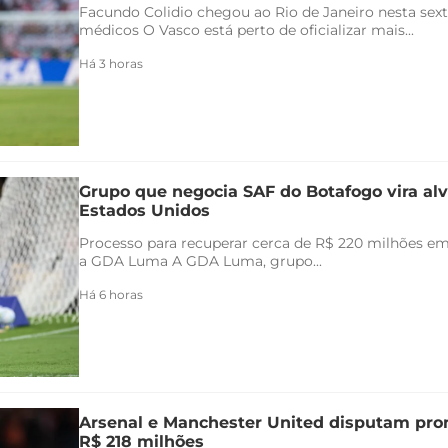
Facundo Colidio chegou ao Rio de Janeiro nesta sexta
médicos O Vasco está perto de oficializar mais...
Há 3 horas
Grupo que negocia SAF do Botafogo vira alv
Estados Unidos
Processo para recuperar cerca de R$ 220 milhões em 
a GDA Luma A GDA Luma, grupo...
Há 6 horas
Arsenal e Manchester United disputam pr
R$ 218 milhões