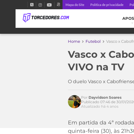
Mapa do Site
Política de privacidade
Pol
APOS
Home
Futebol
Vasco x Cabofr
Vasco x Cabo
VIVO na TV
O duelo Vasco x Cabofriense
Acesse o perfil do autor
Por
Dayvidson Soares
no Twitter
Publicado 07:46 de 30/01/202
Atualizado há 4 anos
Em partida da 4ª rodad
quinta-feira (30), às 21