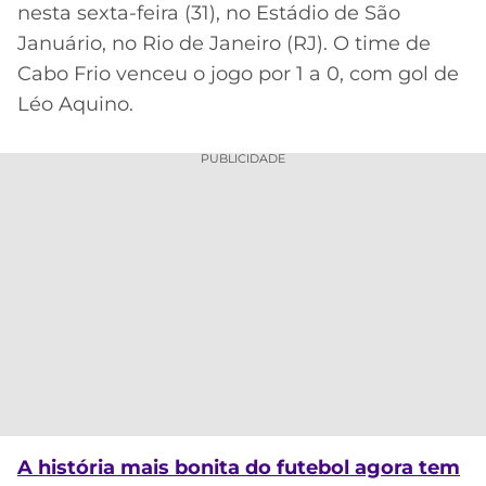
nesta sexta-feira (31), no Estádio de São
MERCADO
CÓDIGO
CORINTHIANS
Januário, no Rio de Janeiro (RJ). O time de
DA
DE
LIBERTADORES
Cabo Frio venceu o jogo por 1 a 0, com gol de
BOLA
INDICAÇÃO
SÃO
Léo Aquino.
BET365
PAULO
COPA
PALPITES
DO
PUBLICIDADE
CÓDIGO
BRASIL
SANTOS
BETANO
PREMIER
FLAMENGO
MELHORES
LEAGUE
APPS
DE
FLUMINENSE
COPA
APOSTAS
SUL-
BOTAFOGO
AMERICANA
CASSINOS
ONLINE
VASCO
LIGA
DOS
MELHORES
CAMPEÕES
A história mais bonita do futebol agora tem
INTERNACIONAL