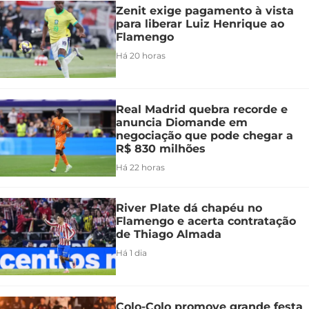
Zenit exige pagamento à vista
para liberar Luiz Henrique ao
Flamengo
Há 20 horas
Real Madrid quebra recorde e
anuncia Diomande em
negociação que pode chegar a
R$ 830 milhões
Há 22 horas
River Plate dá chapéu no
Flamengo e acerta contratação
de Thiago Almada
Há 1 dia
Colo-Colo promove grande festa