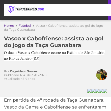
APOSTAS
Home
Futebol
Vasco x Cabofriense: assista ao gol do jogo
da Taça Guanabara
ÚLTIMAS
DICAS
Vasco x Cabofriense: assista ao gol
DE
do jogo da Taça Guanabara
APOSTA
COPA
O duelo Vasco x Cabofriense ocorre no Estádio de São Januário,
DO
no Rio de Janeiro (RJ)
MUNDO
MELHORES
SITES
DE
Por
Dayvidson Soares
TIMES
APOSTAS
Publicado 12:41 de 31/01/2020
Atualizado há 4 anos
Acesse o perfil do autor
2026
no Twitter
CAMPEONATOS
MEU
TIME
CÓDIGO
MÍDIA
PROMOCIONAL
BRASILEIRÃO
Em partida da 4ª rodada da Taça Guanabara,
ESPORTIVA
BETBOOM
PALMEIRAS
SÉRIE
Vasco da Gama e Cabofriense se enfrentaram
A