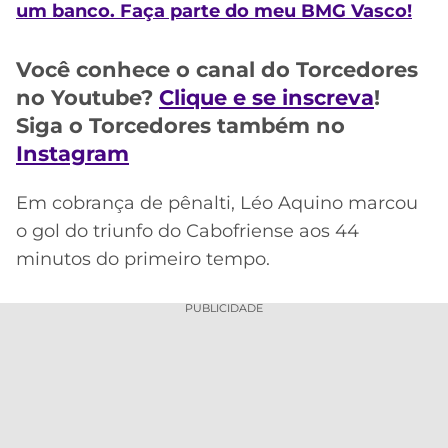
CASSINOS
um banco. Faça parte do meu BMG Vasco!
ONLINE
LALIGA
2026
GRÊMIO
Você conhece o canal do Torcedores
no Youtube?
Clique e se inscreva
!
ATLÉTICO
MG
Siga o Torcedores também no
Instagram
CRUZEIRO
Em cobrança de pênalti, Léo Aquino marcou
o gol do triunfo do Cabofriense aos 44
minutos do primeiro tempo.
PUBLICIDADE