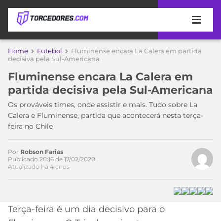
APOSTAS
Home
Futebol
Fluminense encara La Calera em partida
Acesse o perfil do autor
decisiva pela Sul-Americana
ÚLTIMAS
DICAS
no Twitter
Fluminense encara La Calera em
DE
partida decisiva pela Sul-Americana
APOSTA
COPA
Os prováveis times, onde assistir e mais. Tudo sobre La
DO
Calera e Fluminense, partida que acontecerá nesta terça-
MUNDO
MELHORES
feira no Chile
SITES
DE
TIMES
APOSTAS
Por
Robson Farias
Publicado 20:16 de 17/02/2020
2026
Atualizado há 4 anos
CAMPEONATOS
MEU
TIME
CÓDIGO
MÍDIA
PROMOCIONAL
BRASILEIRÃO
Terça-feira é um dia decisivo para o
ESPORTIVA
BETBOOM
PALMEIRAS
SÉRIE
A