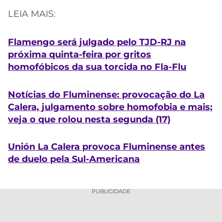
LEIA MAIS:
Flamengo será julgado pelo TJD-RJ na
próxima quinta-feira por gritos
homofóbicos da sua torcida no Fla-Flu
Notícias do Fluminense: provocação do La
Calera, julgamento sobre homofobia e mais;
veja o que rolou nesta segunda (17)
Unión La Calera provoca Fluminense antes
de duelo pela Sul-Americana
PUBLICIDADE