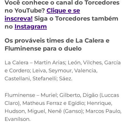
CASSINOS
Você conhece o canal do Torcedores
ONLINE
no YouTube?
Clique e se
LALIGA
2026
GRÊMIO
inscreva!
Siga o Torcedores também
no
Instagram
ATLÉTICO
MG
Os prováveis times de La Calera e
Fluminense para o duelo
CRUZEIRO
La Calera – Martin Arias; León, Vilches, García
e Cordero; Leiva, Seymour, Valencia,
Castellani, Stefanelli; Sáez.
Fluminense – Muriel; Gilberto, Digão (Luccas
Claro), Matheus Ferraz e Egídio; Henrique,
Hudson, Miguel, Nenê (Ganso); Marcos Paulo,
Evanílson.