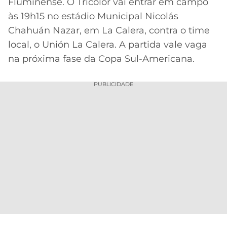
Fluminense. O Tricolor vai entrar em campo
às 19h15 no estádio Municipal Nicolás
MERCADO
CÓDIGO
CORINTHIANS
DA
DE
LIBERTADORES
Chahuán Nazar, em La Calera, contra o time
BOLA
INDICAÇÃO
SÃO
local, o Unión La Calera. A partida vale vaga
BET365
PAULO
COPA
na próxima fase da Copa Sul-Americana.
PALPITES
DO
CÓDIGO
BRASIL
SANTOS
PUBLICIDADE
BETANO
PREMIER
FLAMENGO
MELHORES
LEAGUE
APPS
DE
FLUMINENSE
COPA
APOSTAS
SUL-
BOTAFOGO
AMERICANA
CASSINOS
ONLINE
VASCO
LIGA
DOS
MELHORES
CAMPEÕES
INTERNACIONAL