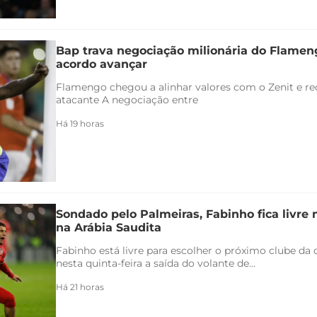
Bap trava negociação milionária do Flamen
acordo avançar
Flamengo chegou a alinhar valores com o Zenit e rec
atacante A negociação entre
Há 19 horas
Sondado pelo Palmeiras, Fabinho fica livre
na Arábia Saudita
Fabinho está livre para escolher o próximo clube da c
nesta quinta-feira a saída do volante de...
Há 21 horas