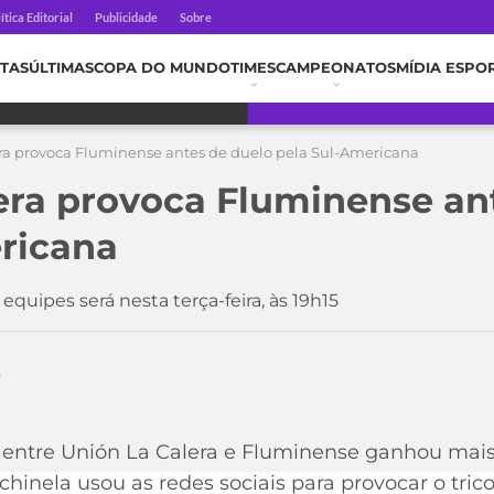
ítica Editorial
Publicidade
Sobre
TAS
ÚLTIMAS
COPA DO MUNDO
TIMES
CAMPEONATOS
MÍDIA ESPO
ra provoca Fluminense antes de duelo pela Sul-Americana
era provoca Fluminense an
ricana
equipes será nesta terça-feira, às 19h15
0
o entre Unión La Calera e Fluminense ganhou mai
chinela usou as redes sociais para provocar o tri