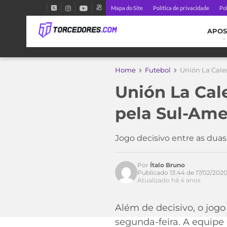
Mapa do Site
Política de privacidade
Pol
APOS
Home
Futebol
Unión La Cale
Unión La Cal
pela Sul-Ame
Jogo decisivo entre as duas 
Por
Ítalo Bruno
Publicado 13:44 de 17/02/202
Atualizado há 4 anos
Além de decisivo, o jog
segunda-feira. A equipe 