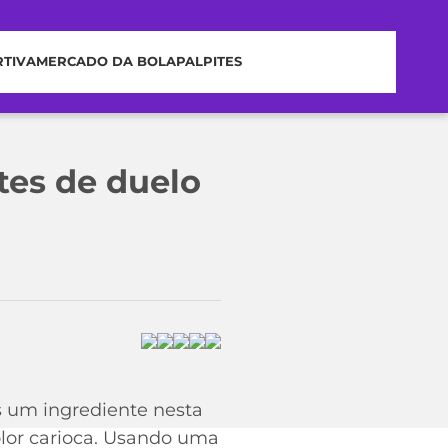
RTIVA
MERCADO DA BOLA
PALPITES
tes de duelo
s um ingrediente nesta
color carioca. Usando uma