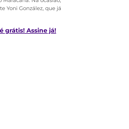
no Maracanã. Na ocasião,
e Yoni González, que já
grátis! Assine já!