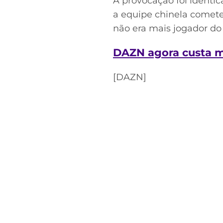
A provocação foi idêntic
a equipe chinela comete
não era mais jogador do
DAZN agora custa me
[DAZN]