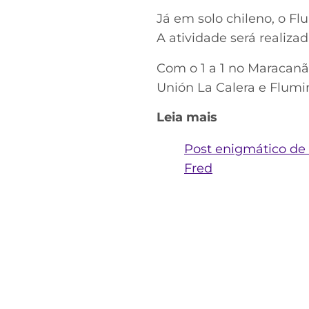
Já em solo chileno, o Fl
A atividade será realiza
Com o 1 a 1 no Maracanã,
Unión La Calera e Flumin
Leia mais
Post enigmático de 
Fred