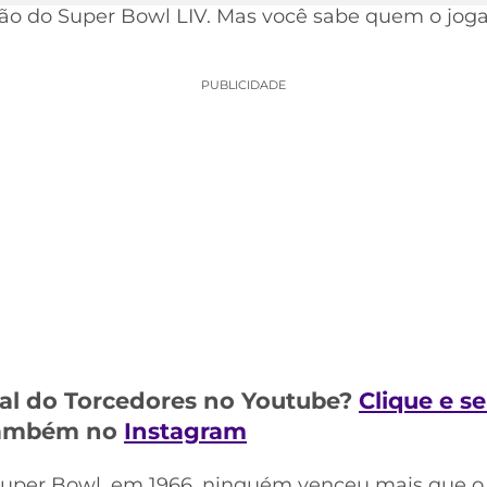
 do Super Bowl LIV. Mas você sabe quem o joga
PUBLICIDADE
al do Torcedores no Youtube?
Clique e s
 também no
Instagram
Super Bowl, em 1966, ninguém venceu mais que o