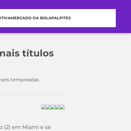
RTIVA
MERCADO DA BOLA
PALPITES
ais títulos
 seis temporadas
o (2) em Miami e se