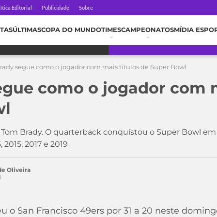
ítica Editorial
Publicidade
Sobre
TAS
ÚLTIMAS
COPA DO MUNDO
TIMES
CAMPEONATOS
MÍDIA ESPO
rady segue como o jogador com mais títulos de Super Bowl
gue como o jogador com m
wl
om Brady. O quarterback conquistou o Super Bowl em
, 2015, 2017 e 2019
e Oliveira
0
eu o San Francisco 49ers por 31 a 20 neste doming