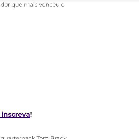
dor que mais venceu o
e inscreva
!
 quarterback Tom Brady.