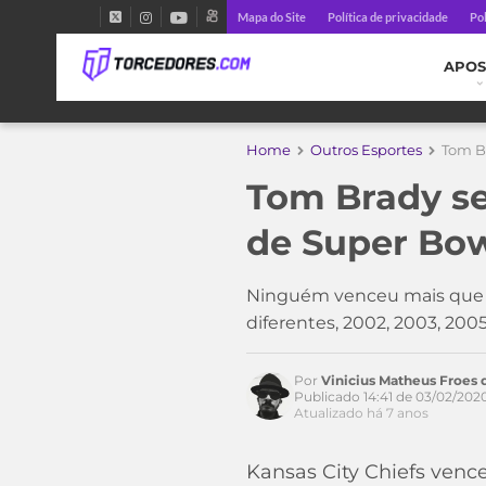
Mapa do Site
Política de privacidade
Pol
APOS
Home
Outros Esportes
Tom B
Tom Brady se
de Super Bo
Ninguém venceu mais que T
diferentes, 2002, 2003, 2005
Por
Vinicius Matheus Froes d
Publicado 14:41 de 03/02/202
Atualizado há 7 anos
Kansas City Chiefs venc