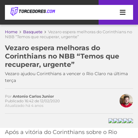
APOSTAS
Home
Basquete
Vezaro espera melhoras do Corinthians no
NBB “Temos que recuperar, urgente”
ÚLTIMAS
DICAS
Vezaro espera melhoras do
DE
Corinthians no NBB “Temos que
APOSTA
COPA
recuperar, urgente”
DO
MUNDO
MELHORES
Vezaro ajudou Corinthians a vencer o Rio Claro na última
SITES
terça
DE
TIMES
APOSTAS
Por
Antonio Carlos Junior
2026
Publicado 16:42 de 12/02/2020
Atualizado há 4 anos
CAMPEONATOS
MEU
TIME
CÓDIGO
MÍDIA
PROMOCIONAL
BRASILEIRÃO
ESPORTIVA
BETBOOM
PALMEIRAS
SÉRIE
Após a vitória do Corinthians sobre o Rio
A