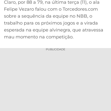
Claro, por 88 a 79, na última terça (11), o ala
Acesse o perfil do autor
MERCADO
CÓDIGO
CORINTHIANS
Felipe Vezaro falou com o Torcedores.com
no Twitter
DA
DE
LIBERTADORES
sobre a sequência da equipe no NBB, o
BOLA
INDICAÇÃO
SÃO
trabalho para os próximos jogos e a virada
BET365
PAULO
COPA
esperada na equipe alvinegra, que atravessa
PALPITES
DO
mau momento na competição.
CÓDIGO
BRASIL
SANTOS
BETANO
PUBLICIDADE
PREMIER
FLAMENGO
MELHORES
LEAGUE
APPS
DE
FLUMINENSE
COPA
APOSTAS
SUL-
BOTAFOGO
AMERICANA
CASSINOS
ONLINE
VASCO
LIGA
DOS
MELHORES
CAMPEÕES
INTERNACIONAL