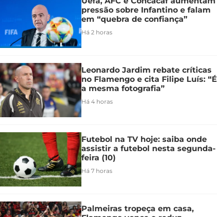
Uefa, AFC e Concacaf aumentam
pressão sobre Infantino e falam
em “quebra de confiança”
Há 2 horas
Leonardo Jardim rebate críticas
no Flamengo e cita Filipe Luís: “É
a mesma fotografia”
Há 4 horas
Futebol na TV hoje: saiba onde
assistir a futebol nesta segunda-
feira (10)
Há 7 horas
Palmeiras tropeça em casa,