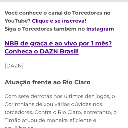
CASSINOS
ONLINE
LALIGA
Você conhece o canal do Torcedores no
2026
GRÊMIO
YouTube?
Clique e se inscreva!
Siga o Torcedores também no
Instagram
ATLÉTICO
MG
NBB de graça e ao vivo por 1 mês?
CRUZEIRO
Conheça o DAZN Brasil!
[DAZN]
Atuação frente ao Rio Claro
Com sete derrotas nos últimos dez jogos, o
Corinthians deixou várias dúvidas nos
torcedores. Contra o Rio Claro, entretanto, o
Timão atuou de maneira eficiente e