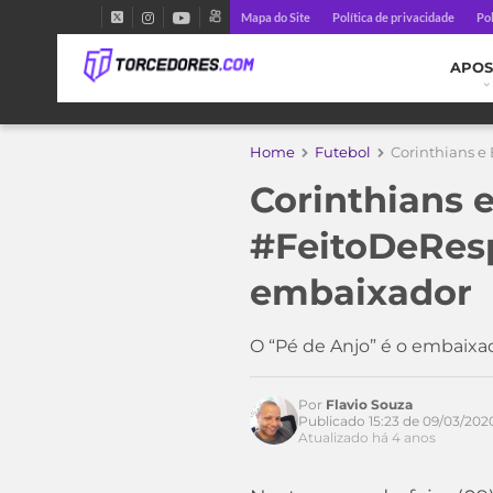
Mapa do Site
Política de privacidade
Pol
APOS
Home
Futebol
Corinthians 
Corinthians
#FeitoDeRes
embaixador
O “Pé de Anjo” é o embaixado
Por
Flavio Souza
Publicado 15:23 de 09/03/202
Atualizado há 4 anos