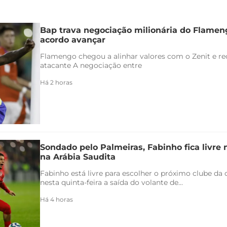
Bap trava negociação milionária do Flamen
acordo avançar
Flamengo chegou a alinhar valores com o Zenit e rec
atacante A negociação entre
Há 2 horas
Sondado pelo Palmeiras, Fabinho fica livre
na Arábia Saudita
Fabinho está livre para escolher o próximo clube da c
nesta quinta-feira a saída do volante de...
Há 4 horas