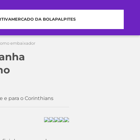
RTIVA
MERCADO DA BOLA
PALPITES
 como embaixador
panha
mo
e e para o Corinthians