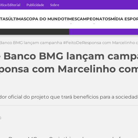
ítica Editorial
Publicidade
Sobre
TAS
ÚLTIMAS
COPA DO MUNDO
TIMES
CAMPEONATOS
MÍDIA ESPO
e Banco BMG lançam campanha #FeitoDeResponsa com Marcelinho
 e Banco BMG lançam cam
ponsa com Marcelinho co
r oficial do projeto que trará benefícios para a sociedad
0