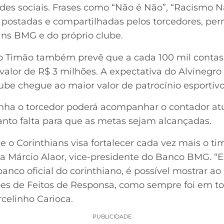
edes sociais. Frases como “Não é Não”, “Racismo 
m postadas e compartilhadas pelos torcedores, p
ans BMG e do próprio clube.
 o Timão também prevê que a cada 100 mil contas
o valor de R$ 3 milhões. A expectativa do Alvineg
lube chegue ao maior valor de patrocínio esportivo
a o torcedor poderá acompanhar o contador atu
anto falta para que as metas sejam alcançadas.
e o Corinthians visa fortalecer cada vez mais o t
irma Márcio Alaor, vice-presidente do Banco BMG.
nco oficial do corinthiano, é possível mostrar a
ões de Feitos de Responsa, como sempre foi em tod
rcelinho Carioca.
PUBLICIDADE