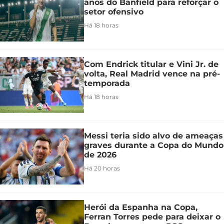
anos do Banfield para reforçar o
setor ofensivo
Há 18 horas
Com Endrick titular e Vini Jr. de
volta, Real Madrid vence na pré-
temporada
Há 18 horas
Messi teria sido alvo de ameaças
graves durante a Copa do Mundo
de 2026
Há 20 horas
Herói da Espanha na Copa,
Ferran Torres pede para deixar o