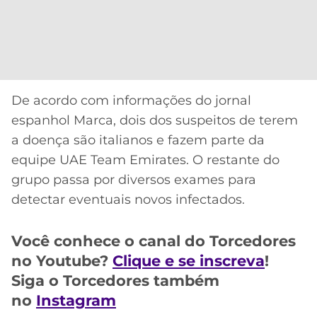
CASSINOS
ONLINE
LALIGA
2026
GRÊMIO
ATLÉTICO
MG
De acordo com informações do jornal
espanhol Marca, dois dos suspeitos de terem
CRUZEIRO
a doença são italianos e fazem parte da
equipe UAE Team Emirates. O restante do
grupo passa por diversos exames para
detectar eventuais novos infectados.
Você conhece o canal do Torcedores
no Youtube?
Clique e se inscreva
!
Siga o Torcedores também
no
Instagram