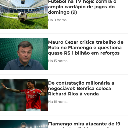
Futebol na TV hoje: confira o
amplo cardápio de jogos do
domingo (9)
Há 8 horas
Mauro Cezar critica trabalho de
Boto no Flamengo e questiona
quase R$ 1 bilhão em reforços
Há 15 horas
De contratação milionária a
negociável: Benfica coloca
Richard Ríos à venda
Há 16 horas
Flamengo mira atacante de 19