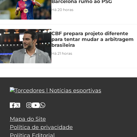
Barcelona rumo ao PSG
Há 20 horas
CBF prepara projeto diferente
para tentar mudar a arbitragem
brasileira
Há 21 horas
Mapa do Site
Política de privacidade
Política Editorial