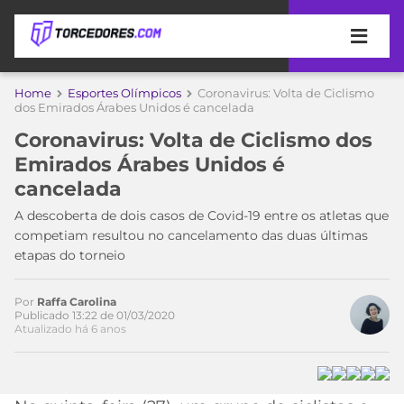
APOSTAS
Home
Esportes Olímpicos
Coronavirus: Volta de Ciclismo
dos Emirados Árabes Unidos é cancelada
ÚLTIMAS
DICAS
Coronavirus: Volta de Ciclismo dos
DE
Emirados Árabes Unidos é
APOSTA
COPA
cancelada
DO
MUNDO
MELHORES
A descoberta de dois casos de Covid-19 entre os atletas que
SITES
competiam resultou no cancelamento das duas últimas
DE
etapas do torneio
TIMES
APOSTAS
2026
Por
Raffa Carolina
CAMPEONATOS
MEU
Publicado 13:22 de 01/03/2020
Atualizado há 6 anos
TIME
CÓDIGO
MÍDIA
PROMOCIONAL
BRASILEIRÃO
ESPORTIVA
BETBOOM
PALMEIRAS
SÉRIE
A