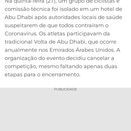
Na quinta-feira (27), um grupo de ciclistas e
comissão técnica foi isolado em um hotel de
MERCADO
CÓDIGO
CORINTHIANS
DA
DE
LIBERTADORES
Abu Dhabi após autoridades locais de saúde
BOLA
INDICAÇÃO
suspeitarem de que todos contraíram o
SÃO
BET365
PAULO
COPA
Coronavirus. Os atletas participavam da
PALPITES
DO
tradicional Volta de Abu Dhabi, que ocorre
CÓDIGO
BRASIL
SANTOS
anualmente nos Emirados Árabes Unidos. A
BETANO
organização do evento decidiu cancelar a
PREMIER
FLAMENGO
competição, mesmo faltando apenas duas
MELHORES
LEAGUE
APPS
etapas para o encerramento.
DE
FLUMINENSE
COPA
APOSTAS
SUL-
PUBLICIDADE
BOTAFOGO
AMERICANA
CASSINOS
ONLINE
VASCO
LIGA
DOS
MELHORES
CAMPEÕES
INTERNACIONAL