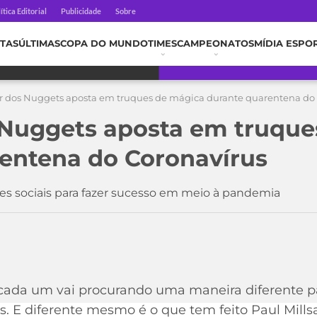
ítica Editorial
Publicidade
Sobre
TAS
ÚLTIMAS
COPA DO MUNDO
TIMES
CAMPEONATOS
MÍDIA ESPO
 dos Nuggets aposta em truques de mágica durante quarentena do 
 Nuggets aposta em truque
entena do Coronavírus
des sociais para fazer sucesso em meio à pandemia
cada um vai procurando uma maneira diferente pa
s. E diferente mesmo é o que tem feito Paul Mills