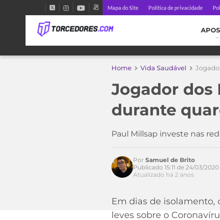
Mapa do Site
Política de privacidade
Pol
APOS
Home
Vida Saudável
Jogador
Acesse o perfil do autor
no Twitter
Jogador dos
durante quar
Paul Millsap investe nas re
Por
Samuel de Brito
Publicado 15:11 de 24/03/2020
Atualizado há 2 anos
Em dias de isolamento, 
leves sobre o Coronavíru