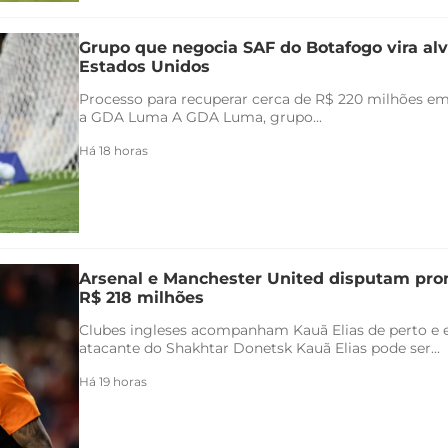
Grupo que negocia SAF do Botafogo vira alv
Estados Unidos
Processo para recuperar cerca de R$ 220 milhões em 
a GDA Luma A GDA Luma, grupo...
Há 18 horas
Arsenal e Manchester United disputam pr
R$ 218 milhões
Clubes ingleses acompanham Kauã Elias de perto e 
atacante do Shakhtar Donetsk Kauã Elias pode ser...
Há 19 horas