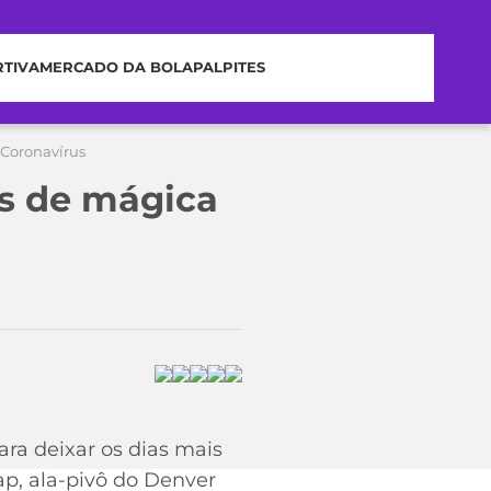
RTIVA
MERCADO DA BOLA
PALPITES
Coronavírus
s de mágica
ra deixar os dias mais
ap, ala-pivô do Denver