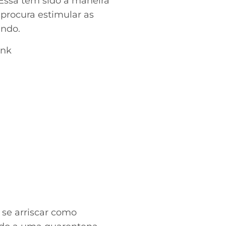
 Essa tem sido a maneira
 procura estimular as
ndo.
ink
 se arriscar como