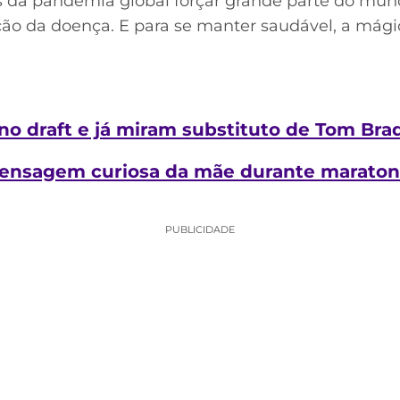
 da pandemia global forçar grande parte do mu
ão da doença. E para se manter saudável, a mág
o draft e já miram substituto de Tom Brady
ensagem curiosa da mãe durante maratona
PUBLICIDADE