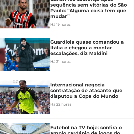
sequência sem vitórias do São
Paulo: “Alguma coisa tem que
mudar”
Há 19 horas
Guardiola quase comandou a
Itália e chegou a montar
escalações, diz Maldini
Há 21 horas
Internacional negocia
contratação de atacante que
disputou a Copa do Mundo
Há 22 horas
Futebol na TV hoje: confira o
amplo cardápio de jogos do