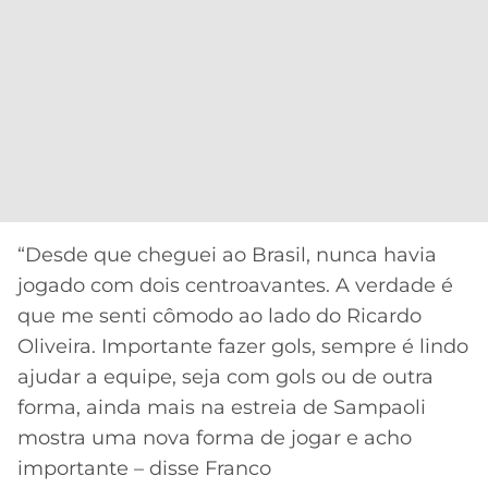
“Desde que cheguei ao Brasil, nunca havia
jogado com dois centroavantes. A verdade é
que me senti cômodo ao lado do Ricardo
Oliveira. Importante fazer gols, sempre é lindo
ajudar a equipe, seja com gols ou de outra
forma, ainda mais na estreia de Sampaoli
mostra uma nova forma de jogar e acho
importante – disse Franco