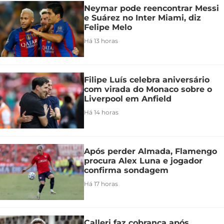
Neymar pode reencontrar Messi
e Suárez no Inter Miami, diz
Felipe Melo
Há 13 horas
Filipe Luís celebra aniversário
com virada do Monaco sobre o
Liverpool em Anfield
Há 14 horas
Após perder Almada, Flamengo
procura Alex Luna e jogador
confirma sondagem
Há 17 horas
Calleri faz cobrança após