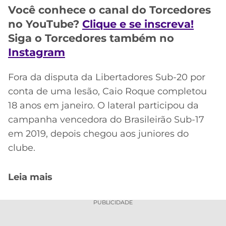
CASSINOS
Você conhece o canal do Torcedores
ONLINE
LALIGA
no YouTube?
Clique e se inscreva!
2026
GRÊMIO
Siga o Torcedores também no
ATLÉTICO
Instagram
MG
Fora da disputa da Libertadores Sub-20 por
CRUZEIRO
conta de uma lesão, Caio Roque completou
18 anos em janeiro. O lateral participou da
campanha vencedora do Brasileirão Sub-17
em 2019, depois chegou aos juniores do
clube.
Leia mais
PUBLICIDADE