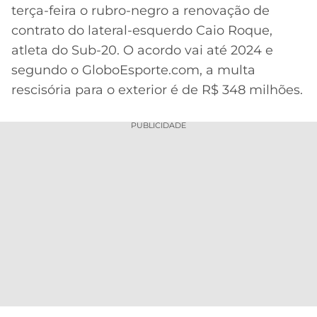
terça-feira o rubro-negro a renovação de
MERCADO
CÓDIGO
CORINTHIANS
contrato do lateral-esquerdo Caio Roque,
DA
DE
LIBERTADORES
atleta do Sub-20. O acordo vai até 2024 e
BOLA
INDICAÇÃO
SÃO
BET365
segundo o GloboEsporte.com, a multa
PAULO
COPA
rescisória para o exterior é de R$ 348 milhões.
PALPITES
DO
CÓDIGO
BRASIL
SANTOS
BETANO
PUBLICIDADE
PREMIER
FLAMENGO
MELHORES
LEAGUE
APPS
DE
FLUMINENSE
COPA
APOSTAS
SUL-
BOTAFOGO
AMERICANA
CASSINOS
ONLINE
VASCO
LIGA
DOS
MELHORES
CAMPEÕES
INTERNACIONAL