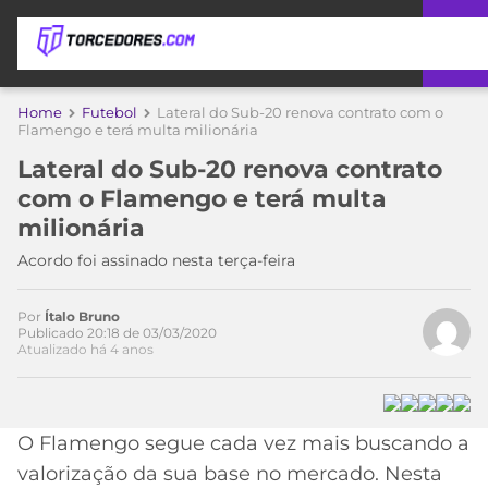
APOSTAS
Home
Futebol
Lateral do Sub-20 renova contrato com o
Flamengo e terá multa milionária
ÚLTIMAS
DICAS
Lateral do Sub-20 renova contrato
DE
com o Flamengo e terá multa
APOSTA
COPA
milionária
DO
MUNDO
MELHORES
Acordo foi assinado nesta terça-feira
SITES
DE
TIMES
Por
Ítalo Bruno
APOSTAS
Publicado 20:18 de 03/03/2020
Atualizado há 4 anos
2026
CAMPEONATOS
MEU
TIME
CÓDIGO
MÍDIA
PROMOCIONAL
BRASILEIRÃO
O Flamengo segue cada vez mais buscando a
ESPORTIVA
BETBOOM
PALMEIRAS
SÉRIE
valorização da sua base no mercado. Nesta
A