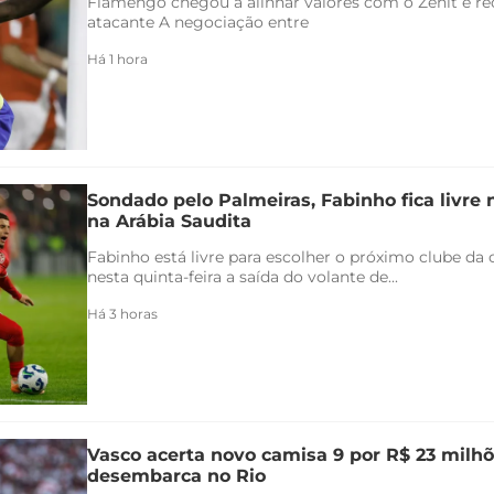
Flamengo chegou a alinhar valores com o Zenit e rec
atacante A negociação entre
Há 1 hora
Sondado pelo Palmeiras, Fabinho fica livre
na Arábia Saudita
Fabinho está livre para escolher o próximo clube da c
nesta quinta-feira a saída do volante de...
Há 3 horas
Vasco acerta novo camisa 9 por R$ 23 milhõ
desembarca no Rio