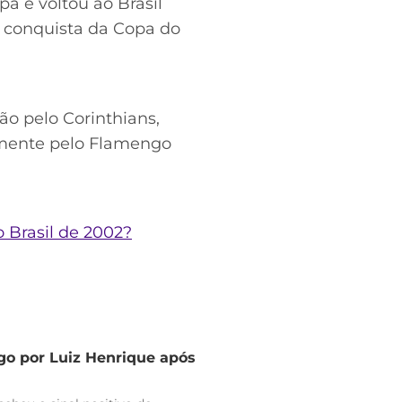
a e voltou ao Brasil
 conquista da Copa do
o pelo Corinthians,
damente pelo Flamengo
 Brasil de 2002?
go por Luiz Henrique após