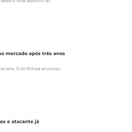
ebeu o sinal positivo do
 no mercado após três anos
arreira. O Al-Ittihad anunciou
es e atacante já