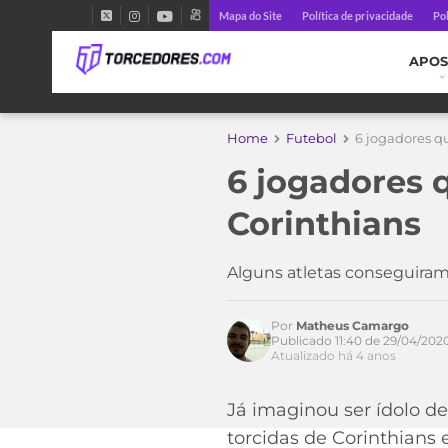
Mapa do Site
Política de privacidade
Pol
APOS
Home
Futebol
6 jogadores q
6 jogadores 
Acesse o perfil do autor
Corinthians
no Twitter
Alguns atletas conseguiram 
Por
Matheus Camargo
Publicado 11:40 de 29/04/202
Atualizado há 4 anos
Já imaginou ser ídolo de
torcidas de Corinthians