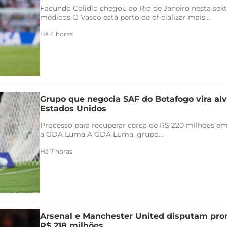
Facundo Colidio chegou ao Rio de Janeiro nesta sexta
médicos O Vasco está perto de oficializar mais...
Há 4 horas
Grupo que negocia SAF do Botafogo vira alv
Estados Unidos
Processo para recuperar cerca de R$ 220 milhões em 
a GDA Luma A GDA Luma, grupo...
Há 7 horas
Arsenal e Manchester United disputam pr
R$ 218 milhões