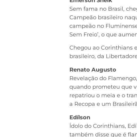
Emerson Sheik
Sem fama no Brasil, che
Campeão brasileiro naqu
campeão no Fluminense
Sem Freio’, o que aume
Chegou ao Corinthians 
brasileiro, da Libertado
Renato Augusto
Revelação do Flamengo, 
quando prometeu que vo
repatriou o meia e o tr
a Recopa e um Brasileirã
Edílson
Ídolo do Corinthians, Ed
também disse que é flam