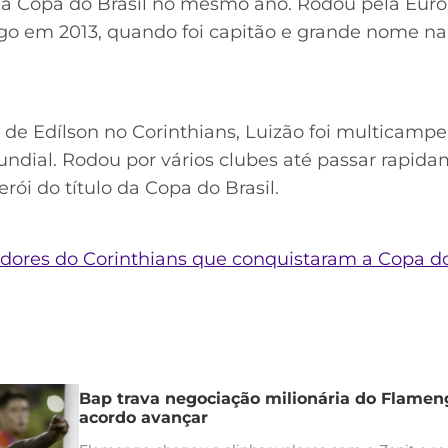
da Copa do Brasil no mesmo ano. Rodou pela Europ
go em 2013, quando foi capitão e grande nome na
e Edílson no Corinthians, Luizão foi multicampeã
 Mundial. Rodou por vários clubes até passar rapi
rói do título da Copa do Brasil.
ores do Corinthians que conquistaram a Copa do
Bap trava negociação milionária do Flamen
acordo avançar