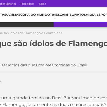
ítica Editorial
Publicidade
Sobre
TAS
ÚLTIMAS
COPA DO MUNDO
TIMES
CAMPEONATOS
MÍDIA ESPO
ue são ídolos de Flamengo e Corinthians
que são ídolos de Flamengo
ser ídolos das duas maiores torcidas do Brasil
0
 uma grande torcida no Brasil? Agora imagine con
 e Flamengo, justamente as duas maiores do país?