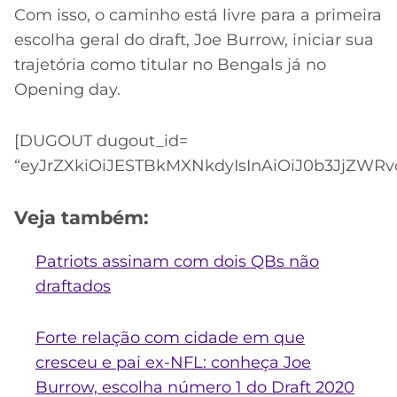
Com isso, o caminho está livre para a primeira
escolha geral do draft, Joe Burrow, iniciar sua
trajetória como titular no Bengals já no
Opening day.
[DUGOUT dugout_id=
“eyJrZXkiOiJESTBkMXNkdyIsInAiOiJ0b3JjZWRvc
Veja também:
Patriots assinam com dois QBs não
draftados
Forte relação com cidade em que
cresceu e pai ex-NFL: conheça Joe
Burrow, escolha número 1 do Draft 2020