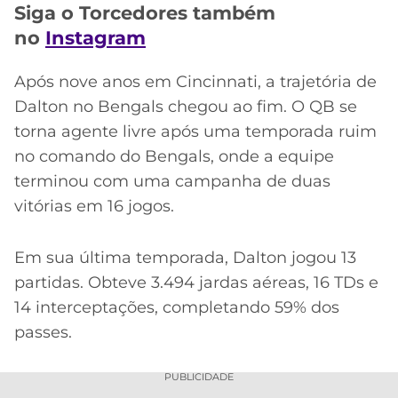
CASSINOS
Siga o Torcedores também
ONLINE
LALIGA
no
Instagram
2026
GRÊMIO
Após nove anos em Cincinnati, a trajetória de
ATLÉTICO
Dalton no Bengals chegou ao fim. O QB se
MG
torna agente livre após uma temporada ruim
no comando do Bengals, onde a equipe
CRUZEIRO
terminou com uma campanha de duas
vitórias em 16 jogos.
Em sua última temporada, Dalton jogou 13
partidas. Obteve 3.494 jardas aéreas, 16 TDs e
14 interceptações, completando 59% dos
passes.
PUBLICIDADE