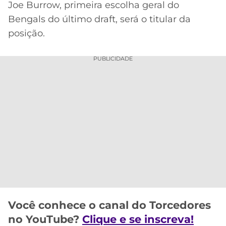
Joe Burrow, primeira escolha geral do
MERCADO
CÓDIGO
CORINTHIANS
Bengals do último draft, será o titular da
DA
DE
LIBERTADORES
posição.
BOLA
INDICAÇÃO
SÃO
BET365
PAULO
COPA
PUBLICIDADE
PALPITES
DO
CÓDIGO
BRASIL
SANTOS
BETANO
PREMIER
FLAMENGO
MELHORES
LEAGUE
APPS
DE
FLUMINENSE
COPA
APOSTAS
SUL-
BOTAFOGO
AMERICANA
CASSINOS
ONLINE
VASCO
LIGA
Você conhece o canal do Torcedores
DOS
MELHORES
CAMPEÕES
no YouTube?
Clique e se inscreva!
INTERNACIONAL