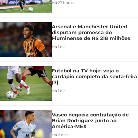
Há 23 horas
Arsenal e Manchester United
disputam promessa do
Fluminense de R$ 218 milhões
Há 1 dia
Futebol na TV hoje: veja o
cardápio completo da sexta-feira
(7)
Há 1 dia
Vasco negocia contratação de
Brian Rodríguez junto ao
América-MEX
Há 2 dias