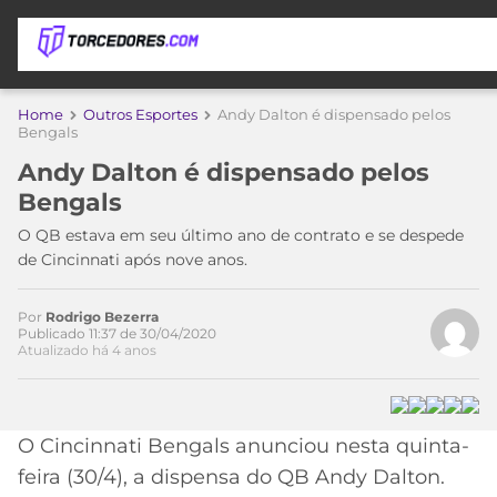
APOSTAS
Home
Outros Esportes
Andy Dalton é dispensado pelos
Bengals
ÚLTIMAS
DICAS
Andy Dalton é dispensado pelos
DE
Bengals
APOSTA
COPA
O QB estava em seu último ano de contrato e se despede
DO
de Cincinnati após nove anos.
MUNDO
MELHORES
SITES
DE
Por
Rodrigo Bezerra
TIMES
Publicado 11:37 de 30/04/2020
APOSTAS
Atualizado há 4 anos
2026
CAMPEONATOS
MEU
TIME
CÓDIGO
O Cincinnati Bengals anunciou nesta quinta-
MÍDIA
PROMOCIONAL
BRASILEIRÃO
ESPORTIVA
BETBOOM
PALMEIRAS
SÉRIE
feira (30/4), a dispensa do QB Andy Dalton.
A