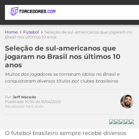
APOSTAS
Home
Futebol
Seleção de sul-americanos que jogaram no
Acesse o perfil do autor
Brasil nos últimos 10 anos
ÚLTIMAS
DICAS
no Twitter
Seleção de sul-americanos que
DE
jogaram no Brasil nos últimos 10
APOSTA
COPA
anos
DO
MUNDO
MELHORES
Muitos dos jogadores se tornaram ídolos no Brasil e
SITES
conquistaram diversos títulos por clubes brasileiros
DE
TIMES
APOSTAS
Por
Jeff Macedo
2026
Publicado 10:00 de 15/04/2020
Atualizado há 6 anos
CAMPEONATOS
MEU
TIME
CÓDIGO
MÍDIA
PROMOCIONAL
BRASILEIRÃO
ESPORTIVA
BETBOOM
PALMEIRAS
SÉRIE
O futebol brasileiro sempre recebe diversos
A