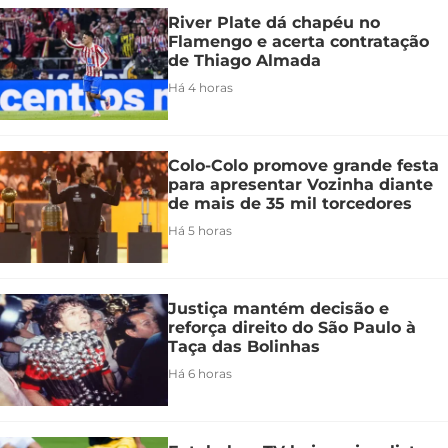
River Plate dá chapéu no
Flamengo e acerta contratação
de Thiago Almada
Há 4 horas
Colo-Colo promove grande festa
para apresentar Vozinha diante
de mais de 35 mil torcedores
Há 5 horas
Justiça mantém decisão e
reforça direito do São Paulo à
Taça das Bolinhas
Há 6 horas