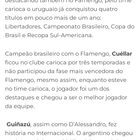
destacando também no Famengo, pelo time
carioca o uruguaio já conquistou quatro
títulos em pouco mais de um ano:
Libertadores, Campeonato Brasileiro, Copa do
Brasil e Recopa Sul-Americana.
Campeão brasileiro com o Flamengo,
Cuéllar
ficou no clube carioca por três temporadas e
não participou da fase mais vencedora do
Flamengo, mesmo assim, enquanto esteve
no time carioca, o jogador foi um dos
destaques e chegou a ser o melhor jogador
da equipe.
Guiñazú
, assim como D’Alessandro, fez
história no Internacional. O argentino chegou