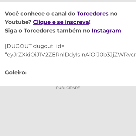
CASSINOS
ONLINE
LALIGA
Você conhece o canal do
Torcedores
no
2026
GRÊMIO
Youtube?
Clique e se inscreva
!
Siga o Torcedores também no
Instagram
ATLÉTICO
MG
[DUGOUT dugout_id=
CRUZEIRO
“eyJrZXkiOiJ1V2ZERnlDdyIsInAiOiJ0b3JjZWRvcm
Goleiro:
PUBLICIDADE