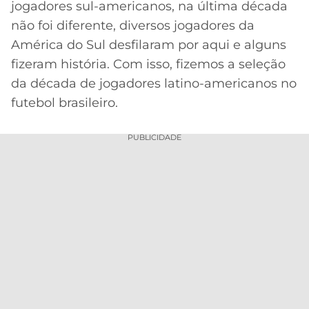
jogadores sul-americanos, na última década
MERCADO
CÓDIGO
CORINTHIANS
não foi diferente, diversos jogadores da
DA
DE
LIBERTADORES
América do Sul desfilaram por aqui e alguns
BOLA
INDICAÇÃO
SÃO
fizeram história. Com isso, fizemos a seleção
BET365
PAULO
COPA
da década de jogadores latino-americanos no
PALPITES
DO
futebol brasileiro.
CÓDIGO
BRASIL
SANTOS
BETANO
PUBLICIDADE
PREMIER
FLAMENGO
MELHORES
LEAGUE
APPS
DE
FLUMINENSE
COPA
APOSTAS
SUL-
BOTAFOGO
AMERICANA
CASSINOS
ONLINE
VASCO
LIGA
DOS
MELHORES
CAMPEÕES
INTERNACIONAL