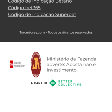
Código de indicação Betano
Código bet365
Código de indicação Superbet
Torcedores.com - Todos os direitos reservados
Ministério da Fazenda
adverte: Aposta não é
investimento