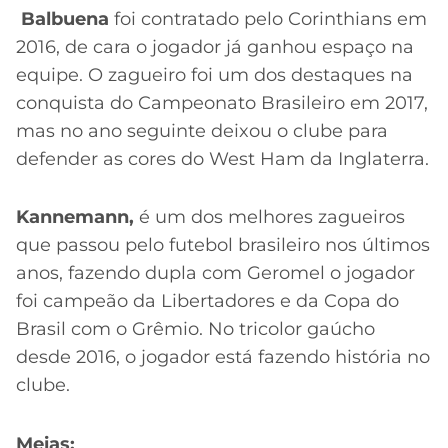
Balbuena
foi contratado pelo Corinthians em
2016, de cara o jogador já ganhou espaço na
equipe. O zagueiro foi um dos destaques na
conquista do Campeonato Brasileiro em 2017,
mas no ano seguinte deixou o clube para
defender as cores do West Ham da Inglaterra.
Kannemann,
é um dos melhores zagueiros
que passou pelo futebol brasileiro nos últimos
anos, fazendo dupla com Geromel o jogador
foi campeão da Libertadores e da Copa do
Brasil com o Grêmio. No tricolor gaúcho
desde 2016, o jogador está fazendo história no
clube.
Meias: