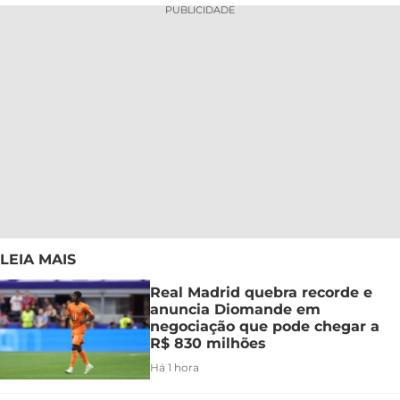
PUBLICIDADE
LEIA MAIS
Real Madrid quebra recorde e
anuncia Diomande em
negociação que pode chegar a
R$ 830 milhões
Há 1 hora