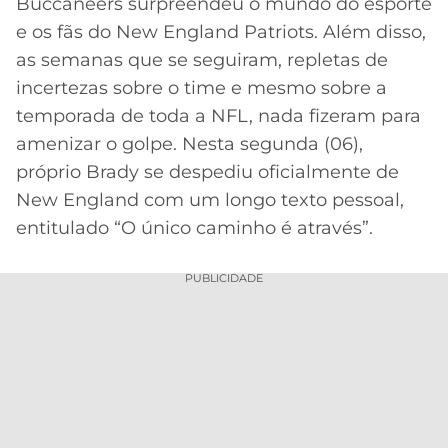
Buccaneers surpreendeu o mundo do esporte
e os fãs do New England Patriots. Além disso,
MERCADO
CÓDIGO
CORINTHIANS
DA
DE
LIBERTADORES
as semanas que se seguiram, repletas de
BOLA
INDICAÇÃO
SÃO
incertezas sobre o time e mesmo sobre a
BET365
PAULO
COPA
temporada de toda a NFL, nada fizeram para
PALPITES
DO
amenizar o golpe. Nesta segunda (06),
CÓDIGO
BRASIL
SANTOS
próprio Brady se despediu oficialmente de
BETANO
New England com um longo texto pessoal,
PREMIER
FLAMENGO
entitulado “O único caminho é através”.
MELHORES
LEAGUE
APPS
DE
FLUMINENSE
PUBLICIDADE
COPA
APOSTAS
SUL-
BOTAFOGO
AMERICANA
CASSINOS
ONLINE
VASCO
LIGA
DOS
MELHORES
CAMPEÕES
INTERNACIONAL