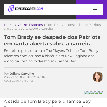
APOSTAS
Acesse o perfil do autor
Home
Outros Esportes
Tom Brady se despede dos Patriots
no Twitter
em carta aberta sobre a carreira
ÚLTIMAS
DICAS
Tom Brady se despede dos Patriots
DE
em carta aberta sobre a carreira
APOSTA
COPA
Em relato pessoal para o The Players Tribune, Tom Brady
DO
relembra com carinho a história em New England e se
MUNDO
MELHORES
empolga com novo desafio em Tampa Bay
SITES
DE
TIMES
APOSTAS
Por
Juliana Carvalho
Publicado 10:20 de 07/04/2020
2026
Atualizado há 4 anos
CAMPEONATOS
MEU
TIME
CÓDIGO
MÍDIA
PROMOCIONAL
BRASILEIRÃO
A saída de Tom Brady para o Tampa Bay
ESPORTIVA
BETBOOM
PALMEIRAS
SÉRIE
A