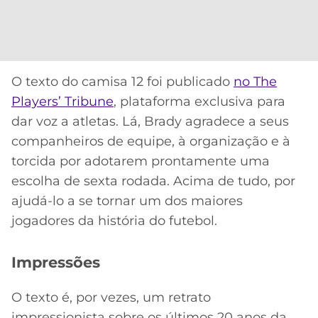
CASSINOS
ONLINE
LALIGA
2026
GRÊMIO
ATLÉTICO
O texto do camisa 12 foi publicado
no The
MG
Players’ Tribune
, plataforma exclusiva para
dar voz a atletas. Lá, Brady agradece a seus
CRUZEIRO
companheiros de equipe, à organização e à
torcida por adotarem prontamente uma
escolha de sexta rodada. Acima de tudo, por
ajudá-lo a se tornar um dos maiores
jogadores da história do futebol.
Impressões
O texto é, por vezes, um retrato
impressionista sobre os últimos 20 anos da