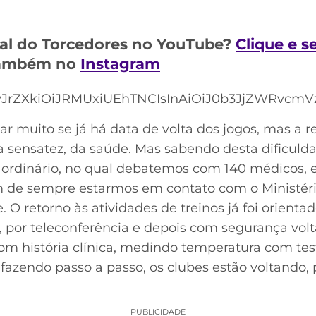
al do Torcedores no YouTube?
Clique e s
 também no
Instagram
JrZXkiOiJRMUxiUEhTNCIsInAiOiJ0b3JjZWRvcmVzI
muito se já há data de volta dos jogos, mas a r
da sensatez, da saúde. Mas sabendo desta dificul
aordinário, no qual debatemos com 140 médicos, en
m de sempre estarmos em contato com o Ministéri
. O retorno às atividades de treinos já foi orienta
e, por teleconferência e depois com segurança vol
om história clínica, medindo temperatura com tes
azendo passo a passo, os clubes estão voltando, 
PUBLICIDADE