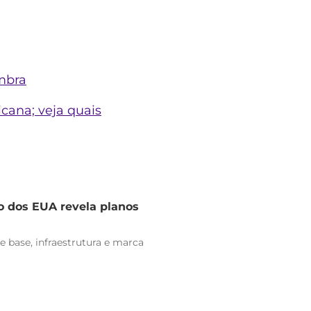
embra
ana; veja quais
o dos EUA revela planos
e base, infraestrutura e marca