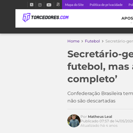
Mapa do Site
Política de privacidade
Pol
APOS
Home
Futebol
Secretário-ger
Secretário-g
futebol, mas 
completo’
Confederação Brasileira te
Acesse o perfil do autor
não são descartadas
no Twitter
Por
Matheus Leal
Publicado 07:57 de 14/05/202
Atualizado há 4 anos