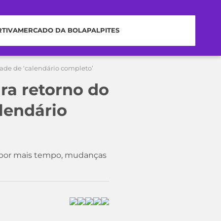
RTIVA
MERCADO DA BOLA
PALPITES
dade de ‘calendário completo’
ra retorno do
alendário
e por mais tempo, mudanças