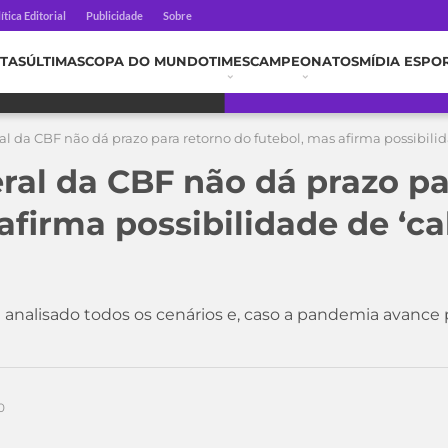
ítica Editorial
Publicidade
Sobre
TAS
ÚLTIMAS
COPA DO MUNDO
TIMES
CAMPEONATOS
MÍDIA ESPO
al da CBF não dá prazo para retorno do futebol, mas afirma possibili
eral da CBF não dá prazo pa
afirma possibilidade de ‘c
m analisado todos os cenários e, caso a pandemia avanc
0