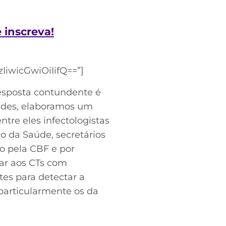
e inscreva!
iwicGwiOiIifQ==”]
esposta contundente é
dades, elaboramos um
tre eles infectologistas
o da Saúde, secretários
do pela CBF e por
tar aos CTs com
tes para detectar a
particularmente os da