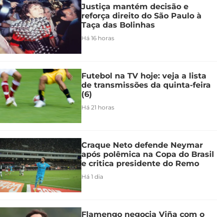
Justiça mantém decisão e
reforça direito do São Paulo à
Taça das Bolinhas
Há 16 horas
Futebol na TV hoje: veja a lista
de transmissões da quinta-feira
(6)
Há 21 horas
Craque Neto defende Neymar
após polêmica na Copa do Brasil
e critica presidente do Remo
Há 1 dia
Flamengo negocia Viña com o