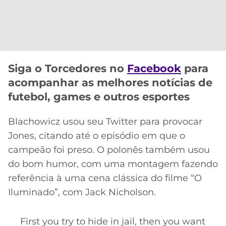
CASSINOS
ONLINE
LALIGA
2026
GRÊMIO
ATLÉTICO
MG
Siga o Torcedores no
Facebook
para
acompanhar as melhores notícias de
CRUZEIRO
futebol, games e outros esportes
Blachowicz usou seu Twitter para provocar
Jones, citando até o episódio em que o
campeão foi preso. O polonês também usou
do bom humor, com uma montagem fazendo
referência à uma cena clássica do filme “O
Iluminado”, com Jack Nicholson.
First you try to hide in jail, then you want