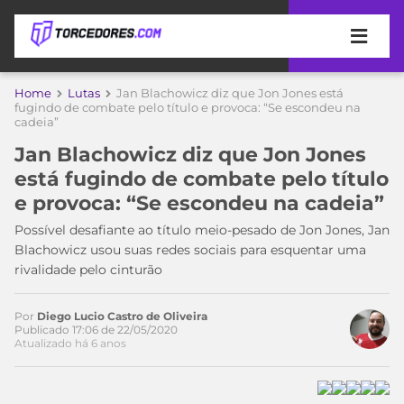
APOSTAS
Home
Lutas
Jan Blachowicz diz que Jon Jones está
fugindo de combate pelo título e provoca: “Se escondeu na
cadeia”
ÚLTIMAS
DICAS
DE
Jan Blachowicz diz que Jon Jones
APOSTA
COPA
está fugindo de combate pelo título
DO
e provoca: “Se escondeu na cadeia”
MUNDO
MELHORES
Possível desafiante ao título meio-pesado de Jon Jones, Jan
SITES
Acesse o perfil do autor
Blachowicz usou suas redes sociais para esquentar uma
DE
TIMES
rivalidade pelo cinturão
no Twitter
APOSTAS
2026
CAMPEONATOS
MEU
Por
Diego Lucio Castro de Oliveira
Publicado 17:06 de 22/05/2020
TIME
CÓDIGO
Atualizado há 6 anos
MÍDIA
PROMOCIONAL
BRASILEIRÃO
ESPORTIVA
BETBOOM
PALMEIRAS
SÉRIE
A