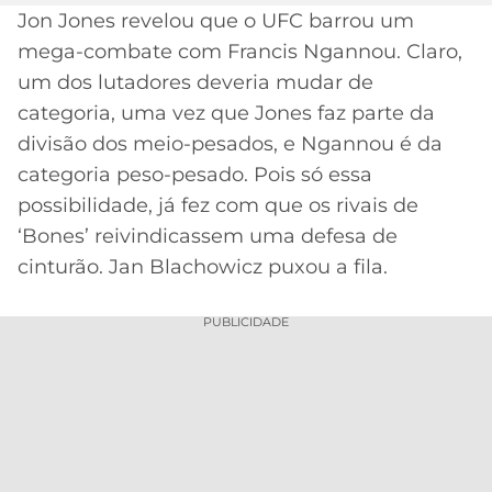
Jon Jones revelou que o UFC barrou um
MERCADO
CÓDIGO
CORINTHIANS
mega-combate com Francis Ngannou. Claro,
DA
DE
LIBERTADORES
um dos lutadores deveria mudar de
BOLA
INDICAÇÃO
SÃO
BET365
categoria, uma vez que Jones faz parte da
PAULO
COPA
divisão dos meio-pesados, e Ngannou é da
PALPITES
DO
CÓDIGO
BRASIL
categoria peso-pesado. Pois só essa
SANTOS
BETANO
possibilidade, já fez com que os rivais de
PREMIER
‘Bones’ reivindicassem uma defesa de
FLAMENGO
MELHORES
LEAGUE
cinturão. Jan Blachowicz puxou a fila.
APPS
DE
FLUMINENSE
COPA
APOSTAS
PUBLICIDADE
SUL-
BOTAFOGO
AMERICANA
CASSINOS
ONLINE
VASCO
LIGA
DOS
MELHORES
CAMPEÕES
INTERNACIONAL