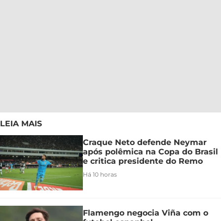
LEIA MAIS
Craque Neto defende Neymar
após polêmica na Copa do Brasil
e critica presidente do Remo
Há 10 horas
Flamengo negocia Viña com o