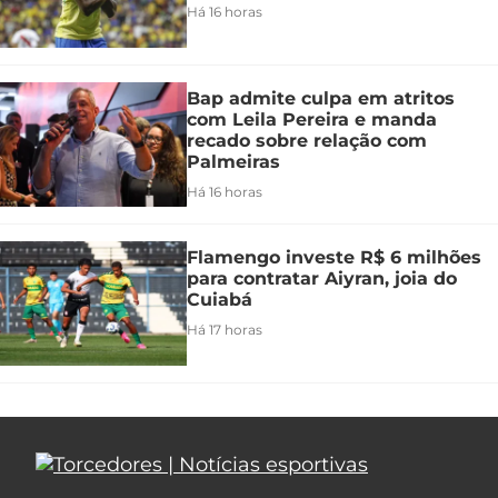
Há 16 horas
Bap admite culpa em atritos
com Leila Pereira e manda
recado sobre relação com
Palmeiras
Há 16 horas
Flamengo investe R$ 6 milhões
para contratar Aiyran, joia do
Cuiabá
Há 17 horas