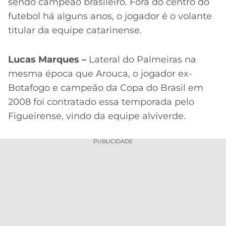
sendo campeão brasileiro. Fora do centro do
futebol há alguns anos, o jogador é o volante
titular da equipe catarinense.
Lucas Marques –
Lateral do Palmeiras na
mesma época que Arouca, o jogador ex-
Botafogo e campeão da Copa do Brasil em
2008 foi contratado essa temporada pelo
Figueirense, vindo da equipe alviverde.
PUBLICIDADE