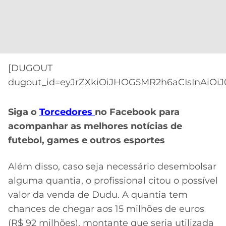
CASSINOS
ONLINE
LALIGA
2026
GRÊMIO
ATLÉTICO
MG
[DUGOUT
dugout_id=eyJrZXkiOiJHOG5MR2h6aCIsInAiOiJ
CRUZEIRO
Siga o
Torcedores
no Facebook para
acompanhar as melhores notícias de
futebol, games e outros esportes
Além disso, caso seja necessário desembolsar
alguma quantia, o profissional citou o possível
valor da venda de Dudu. A quantia tem
chances de chegar aos 15 milhões de euros
(R$ 92 milhões), montante que seria utilizada