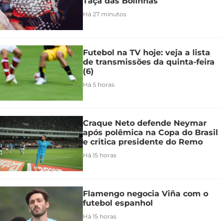
Taça das Bolinhas
Há 27 minutos
Futebol na TV hoje: veja a lista
de transmissões da quinta-feira
(6)
Há 5 horas
Craque Neto defende Neymar
após polêmica na Copa do Brasil
e critica presidente do Remo
Há 15 horas
Flamengo negocia Viña com o
futebol espanhol
Há 15 horas