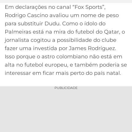
Em declarações no canal “Fox Sports”,
MERCADO
CÓDIGO
CORINTHIANS
Rodrigo Cascino avaliou um nome de peso
DA
DE
LIBERTADORES
BOLA
INDICAÇÃO
para substituir Dudu. Como o ídolo do
SÃO
BET365
Palmeiras está na mira do futebol do Qatar, o
PAULO
COPA
PALPITES
DO
jornalista cogitou a possibilidade do clube
CÓDIGO
BRASIL
fazer uma investida por James Rodríguez.
SANTOS
BETANO
Isso porque o astro colombiano não está em
PREMIER
FLAMENGO
alta no futebol europeu, e também poderia se
MELHORES
LEAGUE
interessar em ficar mais perto do país natal.
APPS
DE
FLUMINENSE
COPA
APOSTAS
PUBLICIDADE
SUL-
BOTAFOGO
AMERICANA
CASSINOS
ONLINE
VASCO
LIGA
DOS
MELHORES
CAMPEÕES
INTERNACIONAL