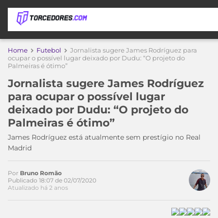
APOSTAS
Home
Futebol
Jornalista sugere James Rodríguez para
ocupar o possível lugar deixado por Dudu: “O projeto do
Palmeiras é ótimo”
ÚLTIMAS
DICAS
DE
Jornalista sugere James Rodríguez
APOSTA
COPA
para ocupar o possível lugar
DO
deixado por Dudu: “O projeto do
MUNDO
MELHORES
Palmeiras é ótimo”
SITES
DE
James Rodríguez está atualmente sem prestígio no Real
TIMES
APOSTAS
Madrid
2026
CAMPEONATOS
MEU
Por
Bruno Romão
TIME
Publicado 18:07 de 02/07/2020
CÓDIGO
Atualizado há 2 anos
MÍDIA
PROMOCIONAL
BRASILEIRÃO
ESPORTIVA
BETBOOM
PALMEIRAS
SÉRIE
A