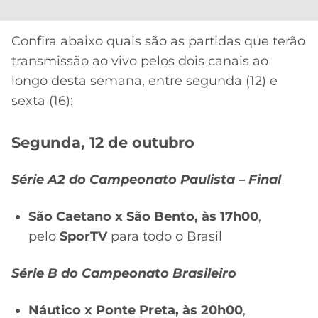
CASSINOS
ONLINE
LALIGA
2026
GRÊMIO
Confira abaixo quais são as partidas que terão
transmissão ao vivo pelos dois canais ao
ATLÉTICO
longo desta semana, entre segunda (12) e
MG
sexta (16):
CRUZEIRO
Segunda, 12 de outubro
Série A2 do Campeonato Paulista – Final
São Caetano x São Bento, às 17h00
,
pelo
SporTV
para todo o Brasil
Série B do Campeonato Brasileiro
Náutico x Ponte Preta, às 20h00
,