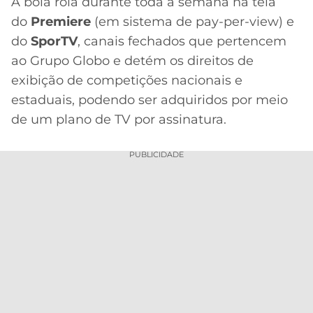
A bola rola durante toda a semana na tela
do
Premiere
(em sistema de pay-per-view) e
MERCADO
CÓDIGO
CORINTHIANS
DA
DE
LIBERTADORES
do
SporTV
, canais fechados que pertencem
BOLA
INDICAÇÃO
ao Grupo Globo e detém os direitos de
SÃO
BET365
PAULO
COPA
exibição de competições nacionais e
PALPITES
DO
estaduais, podendo ser adquiridos por meio
CÓDIGO
BRASIL
SANTOS
de um plano de TV por assinatura.
BETANO
PREMIER
FLAMENGO
PUBLICIDADE
MELHORES
LEAGUE
APPS
DE
FLUMINENSE
COPA
APOSTAS
SUL-
BOTAFOGO
AMERICANA
CASSINOS
ONLINE
VASCO
LIGA
DOS
MELHORES
CAMPEÕES
INTERNACIONAL