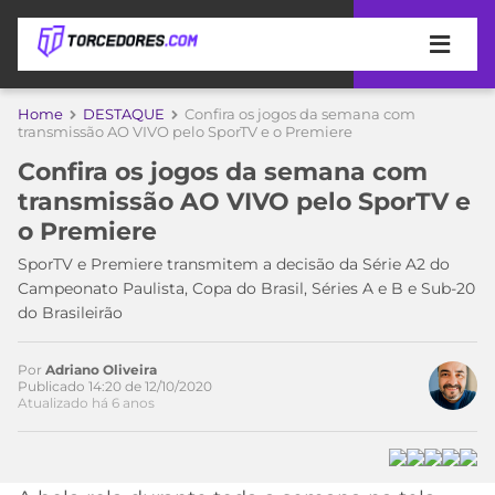
APOSTAS
Home
DESTAQUE
Confira os jogos da semana com
transmissão AO VIVO pelo SporTV e o Premiere
ÚLTIMAS
DICAS
Confira os jogos da semana com
DE
transmissão AO VIVO pelo SporTV e
APOSTA
COPA
o Premiere
DO
MUNDO
MELHORES
SporTV e Premiere transmitem a decisão da Série A2 do
SITES
Campeonato Paulista, Copa do Brasil, Séries A e B e Sub-20
DE
do Brasileirão
TIMES
APOSTAS
2026
Por
Adriano Oliveira
CAMPEONATOS
MEU
Publicado 14:20 de 12/10/2020
Atualizado há 6 anos
TIME
CÓDIGO
MÍDIA
PROMOCIONAL
BRASILEIRÃO
ESPORTIVA
BETBOOM
PALMEIRAS
SÉRIE
A