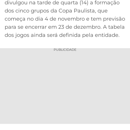
divulgou na tarde de quarta (14) a formação
MERCADO
CÓDIGO
CORINTHIANS
dos cinco grupos da Copa Paulista, que
DA
DE
LIBERTADORES
começa no dia 4 de novembro e tem previsão
BOLA
INDICAÇÃO
SÃO
para se encerrar em 23 de dezembro. A tabela
BET365
PAULO
COPA
dos jogos ainda será definida pela entidade.
PALPITES
DO
CÓDIGO
BRASIL
SANTOS
PUBLICIDADE
BETANO
PREMIER
FLAMENGO
MELHORES
LEAGUE
APPS
DE
FLUMINENSE
COPA
APOSTAS
SUL-
BOTAFOGO
AMERICANA
CASSINOS
ONLINE
VASCO
LIGA
DOS
MELHORES
CAMPEÕES
INTERNACIONAL