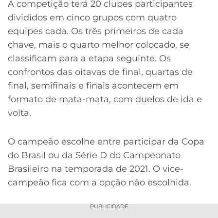
CASSINOS
A competição terá 20 clubes participantes
ONLINE
LALIGA
divididos em cinco grupos com quatro
2026
GRÊMIO
equipes cada. Os três primeiros de cada
chave, mais o quarto melhor colocado, se
ATLÉTICO
classificam para a etapa seguinte. Os
MG
confrontos das oitavas de final, quartas de
final, semifinais e finais acontecem em
CRUZEIRO
formato de mata-mata, com duelos de ida e
volta.
O campeão escolhe entre participar da Copa
do Brasil ou da Série D do Campeonato
Brasileiro na temporada de 2021. O vice-
campeão fica com a opção não escolhida.
PUBLICIDADE