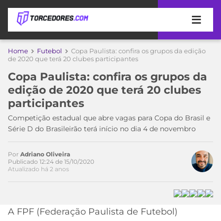
APOSTAS
Home
Futebol
Copa Paulista: confira os grupos da edição
de 2020 que terá 20 clubes participantes
ÚLTIMAS
DICAS
Copa Paulista: confira os grupos da
DE
edição de 2020 que terá 20 clubes
APOSTA
COPA
participantes
DO
MUNDO
MELHORES
Competição estadual que abre vagas para Copa do Brasil e
SITES
Série D do Brasileirão terá início no dia 4 de novembro
DE
TIMES
APOSTAS
Por
Adriano Oliveira
2026
Publicado 12:24 de 15/10/2020
Atualizado há 2 anos
CAMPEONATOS
MEU
TIME
CÓDIGO
MÍDIA
PROMOCIONAL
BRASILEIRÃO
ESPORTIVA
BETBOOM
PALMEIRAS
SÉRIE
A FPF (Federação Paulista de Futebol)
A