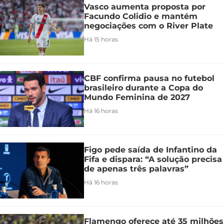
Vasco aumenta proposta por
Facundo Colidio e mantém
negociações com o River Plate
Há 15 horas
CBF confirma pausa no futebol
brasileiro durante a Copa do
Mundo Feminina de 2027
Há 16 horas
Figo pede saída de Infantino da
Fifa e dispara: “A solução precisa
de apenas três palavras”
Há 16 horas
Flamengo oferece até 35 milhões