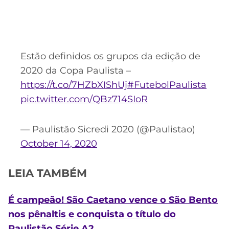
Estão definidos os grupos da edição de
2020 da Copa Paulista –
https://t.co/7HZbXIShUj
#FutebolPaulista
pic.twitter.com/QBz714SIoR
— Paulistão Sicredi 2020 (@Paulistao)
October 14, 2020
LEIA TAMBÉM
É campeão! São Caetano vence o São Bento
nos pênaltis e conquista o título do
Paulistão Série A2