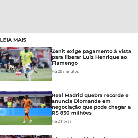
LEIA MAIS
Zenit exige pagamento à vista
para liberar Luiz Henrique ao
Flamengo
Há 29 minutos
Real Madrid quebra recorde e
anuncia Diomande em
negociação que pode chegar a
R$ 830 milhões
Há 2 horas