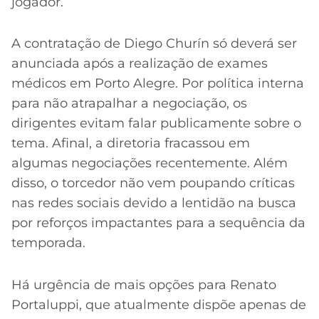
jogador.
A contratação de Diego Churín só deverá ser
anunciada após a realização de exames
médicos em Porto Alegre. Por política interna
para não atrapalhar a negociação, os
dirigentes evitam falar publicamente sobre o
tema. Afinal, a diretoria fracassou em
algumas negociações recentemente. Além
disso, o torcedor não vem poupando críticas
nas redes sociais devido a lentidão na busca
por reforços impactantes para a sequência da
temporada.
Há urgência de mais opções para Renato
Portaluppi, que atualmente dispõe apenas de