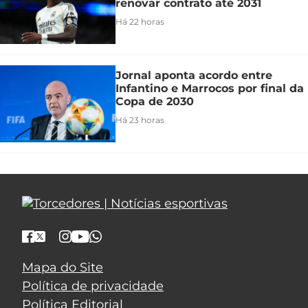
renovar contrato até 2031
Há 22 horas
Jornal aponta acordo entre
Infantino e Marrocos por final da
Copa de 2030
Há 23 horas
Mapa do Site
Política de privacidade
Política Editorial