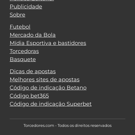
Publicidade
Sobre
Futebol
Mercado da Bola
Mídia Esportiva e bastidores
Torcedoras
Basquete
Dicas de apostas
Melhores sites de apostas
Código de indicação Betano
Código bet365
Código de indicação Superbet
Torcedores.com - Todos os direitos reservados