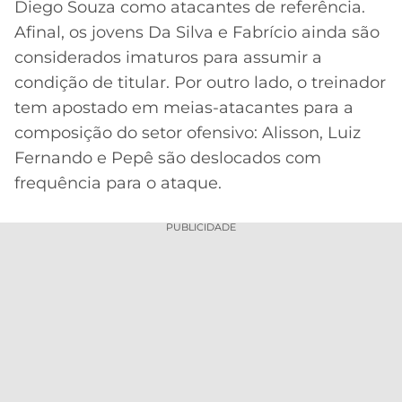
Diego Souza como atacantes de referência.
Afinal, os jovens Da Silva e Fabrício ainda são
considerados imaturos para assumir a
condição de titular. Por outro lado, o treinador
tem apostado em meias-atacantes para a
composição do setor ofensivo: Alisson, Luiz
Fernando e Pepê são deslocados com
frequência para o ataque.
PUBLICIDADE