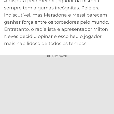
A disputa pelo melhor jogador da história
sempre tem algumas incógnitas. Pelé era
MERCADO
CÓDIGO
CORINTHIANS
DA
DE
LIBERTADORES
indiscutível, mas Maradona e Messi parecem
BOLA
INDICAÇÃO
ganhar força entre os torcedores pelo mundo.
SÃO
BET365
PAULO
COPA
Entretanto, o radialista e apresentador Milton
PALPITES
DO
Neves decidiu opinar e escolheu o jogador
CÓDIGO
BRASIL
SANTOS
mais habilidoso de todos os tempos.
BETANO
PREMIER
FLAMENGO
PUBLICIDADE
MELHORES
LEAGUE
APPS
DE
FLUMINENSE
COPA
APOSTAS
SUL-
BOTAFOGO
AMERICANA
CASSINOS
ONLINE
VASCO
LIGA
DOS
MELHORES
CAMPEÕES
INTERNACIONAL