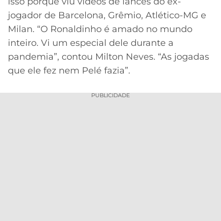
isso porque viu vídeos de lances do ex-
jogador de Barcelona, Grêmio, Atlético-MG e
Milan. “O Ronaldinho é amado no mundo
inteiro. Vi um especial dele durante a
pandemia”, contou Milton Neves. “As jogadas
que ele fez nem Pelé fazia”.
PUBLICIDADE