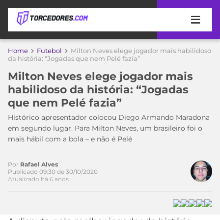
APOSTAS
Home
Futebol
Milton Neves elege jogador mais habilidoso
da história: “Jogadas que nem Pelé fazia”
ÚLTIMAS
DICAS
Milton Neves elege jogador mais
DE
habilidoso da história: “Jogadas
APOSTA
COPA
que nem Pelé fazia”
DO
MUNDO
MELHORES
Histórico apresentador colocou Diego Armando Maradona
SITES
em segundo lugar. Para Milton Neves, um brasileiro foi o
DE
mais hábil com a bola – e não é Pelé
TIMES
APOSTAS
2026
Por
Rafael Alves
CAMPEONATOS
MEU
Publicado 09:30 de 30/10/2020
Atualizado há 6 anos
TIME
CÓDIGO
MÍDIA
PROMOCIONAL
BRASILEIRÃO
ESPORTIVA
BETBOOM
PALMEIRAS
SÉRIE
A