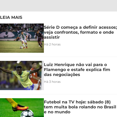
LEIA MAIS
Série D começa a definir acessos;
veja confrontos, formato e onde
assistir
Há 2 horas
Luiz Henrique não vai para o
Flamengo e estafe explica fim
das negociações
Há 3 horas
Futebol na TV hoje: sábado (8)
tem muita bola rolando no Brasil
e no mundo