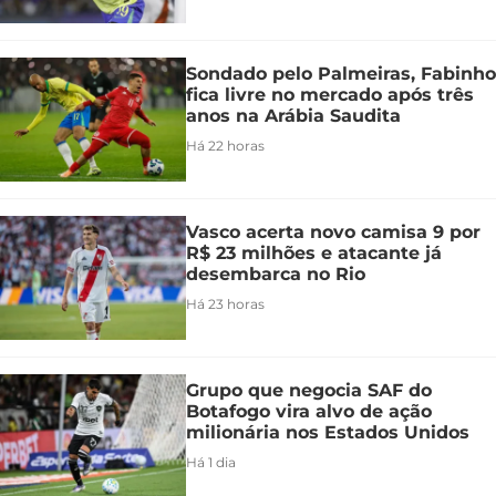
Sondado pelo Palmeiras, Fabinho
fica livre no mercado após três
anos na Arábia Saudita
Há 22 horas
Vasco acerta novo camisa 9 por
R$ 23 milhões e atacante já
desembarca no Rio
Há 23 horas
Grupo que negocia SAF do
Botafogo vira alvo de ação
milionária nos Estados Unidos
Há 1 dia