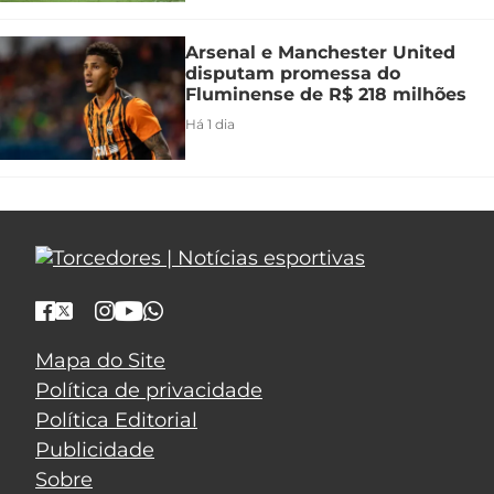
Arsenal e Manchester United
disputam promessa do
Fluminense de R$ 218 milhões
Há 1 dia
Mapa do Site
Política de privacidade
Política Editorial
Publicidade
Sobre