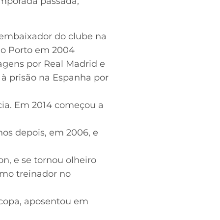
temporada passada,
u embaixador do clube na
a o Porto em 2004
sagens por Real Madrid e
 à prisão na Espanha por
ncia. Em 2014 começou a
nos depois, em 2006, e
n, e se tornou olheiro
omo treinador no
ocopa, aposentou em