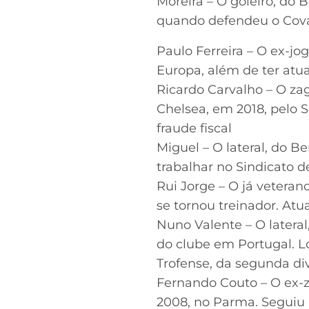
Moreira – O goleiro, do
quando defendeu o Cova
Paulo Ferreira – O ex-j
Europa, além de ter atu
Ricardo Carvalho – O zag
Chelsea, em 2018, pelo 
fraude fiscal
Miguel – O lateral, do 
trabalhar no Sindicato d
Rui Jorge – O já vetera
se tornou treinador. At
Nuno Valente – O lateral
do clube em Portugal. Lo
Trofense, da segunda di
Fernando Couto – O ex-z
2008, no Parma. Seguiu 