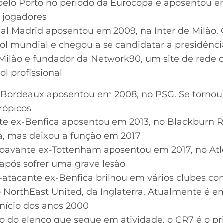
pelo Porto no período da Eurocopa e aposentou e
 jogadores
eal Madrid aposentou em 2009, na Inter de Milão. 
l mundial e chegou a se candidatar a presidênci
 Milão e fundador da Network90, um site de rede
ol profissional
x-Bordeaux aposentou em 2008, no PSG. Se tornou
rópicos
 ex-Benfica aposentou em 2013, no Blackburn Rov
ca, mas deixou a função em 2017
roavante ex-Tottenham aposentou em 2017, no Atlét
 após sofrer uma grave lesão
atacante ex-Benfica brilhou em vários clubes co
 NorthEast United, da Inglaterra. Atualmente é e
nício dos anos 2000
o do elenco que segue em atividade, o CR7 é o pr