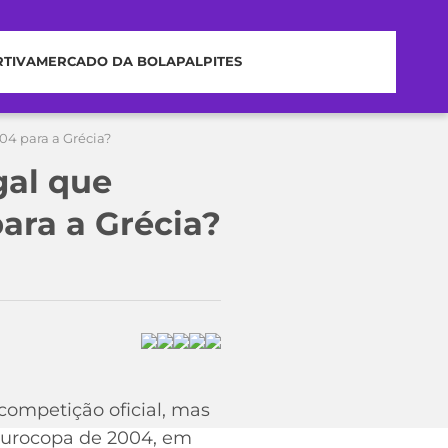
RTIVA
MERCADO DA BOLA
PALPITES
04 para a Grécia?
gal que
ara a Grécia?
 competição oficial, mas
 Eurocopa de 2004, em