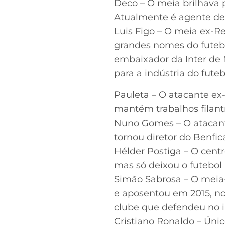
Deco – O meia brilhava 
Atualmente é agente de
Luis Figo – O meia ex-R
grandes nomes do futebo
embaixador da Inter de
para a indústria do futeb
Pauleta – O atacante e
mantém trabalhos filant
Nuno Gomes – O atacante
tornou diretor do Benfi
Hélder Postiga – O cent
mas só deixou o futebol
Simão Sabrosa – O meia-
e aposentou em 2015, no
clube que defendeu no i
Cristiano Ronaldo – Únic