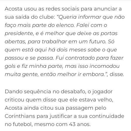
CASSINOS
ONLINE
Acosta usou as redes sociais para anunciar a
LALIGA
2026
GRÊMIO
sua saída do clube:
“Queria informar que não
faço mais parte do elenco. Falei com o
ATLÉTICO
presidente, e é melhor que deixe as portas
MG
abertas, para trabalhar em um futuro. Só
quem está aqui há dois meses sabe o que
CRUZEIRO
passou e se passa. Fui contratado para fazer
gols e fiz minha parte, mas isso incomodou
muita gente, então melhor ir embora.”,
disse
.
Dando sequência no desabafo, o jogador
criticou quem disse que ele estava velho,
Acosta ainda citou sua passagem pelo
Corinthians para justificar a sua continuidade
no futebol, mesmo com 43 anos.