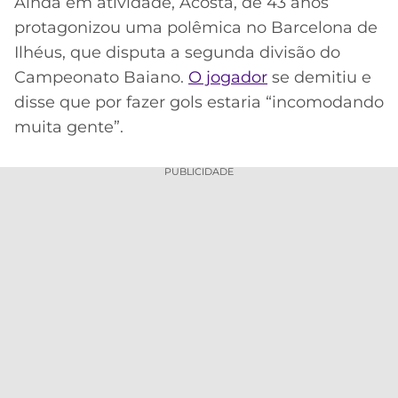
Ainda em atividade, Acosta, de 43 anos
protagonizou uma polêmica no Barcelona de
MERCADO
CÓDIGO
CORINTHIANS
DA
DE
LIBERTADORES
Ilhéus, que disputa a segunda divisão do
BOLA
INDICAÇÃO
Campeonato Baiano.
SÃO
O jogador
se demitiu e
BET365
PAULO
COPA
disse que por fazer gols estaria “incomodando
PALPITES
DO
muita gente”.
CÓDIGO
BRASIL
SANTOS
BETANO
PUBLICIDADE
PREMIER
FLAMENGO
MELHORES
LEAGUE
APPS
DE
FLUMINENSE
COPA
APOSTAS
SUL-
BOTAFOGO
AMERICANA
CASSINOS
ONLINE
VASCO
LIGA
DOS
MELHORES
CAMPEÕES
INTERNACIONAL