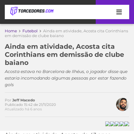
APOSTAS
Home
Futebol
Ainda em atividade, Acosta cita Corinthians
Acesse o perfil do autor
em demissão de clube baiano
ÚLTIMAS
DICAS
no Twitter
Ainda em atividade, Acosta cita
DE
Corinthians em demissão de clube
APOSTA
COPA
baiano
DO
MUNDO
MELHORES
Acosta estava no Barcelona de Ilhéus, o jogador disse que
SITES
estaria incomodando algumas pessoas por estar fazendo
DE
gols
TIMES
APOSTAS
2026
Por
Jeff Macedo
CAMPEONATOS
MEU
Publicado 15:42 de 21/11/2020
Atualizado há 6 anos
TIME
CÓDIGO
MÍDIA
PROMOCIONAL
BRASILEIRÃO
ESPORTIVA
BETBOOM
PALMEIRAS
SÉRIE
A