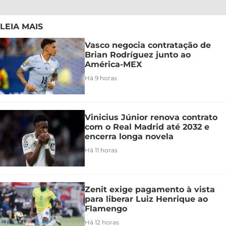
LEIA MAIS
Vasco negocia contratação de
Brian Rodríguez junto ao
América-MEX
Há 9 horas
Vinicius Júnior renova contrato
com o Real Madrid até 2032 e
encerra longa novela
Há 11 horas
Zenit exige pagamento à vista
para liberar Luiz Henrique ao
Flamengo
Há 12 horas