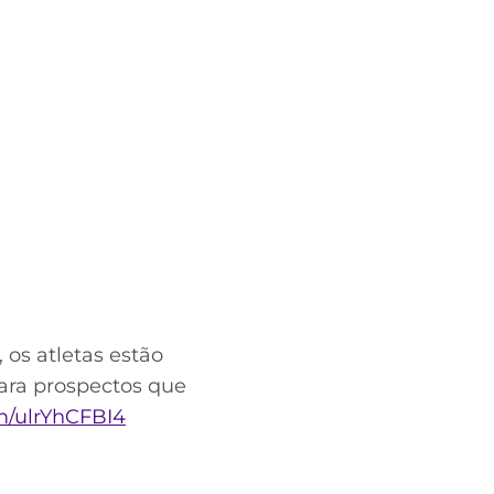
 os atletas estão
para prospectos que
om/ulrYhCFBI4