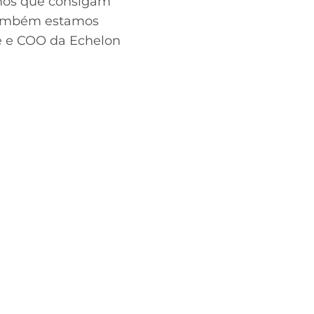
amos que consigam
 também estamos
te e COO da Echelon