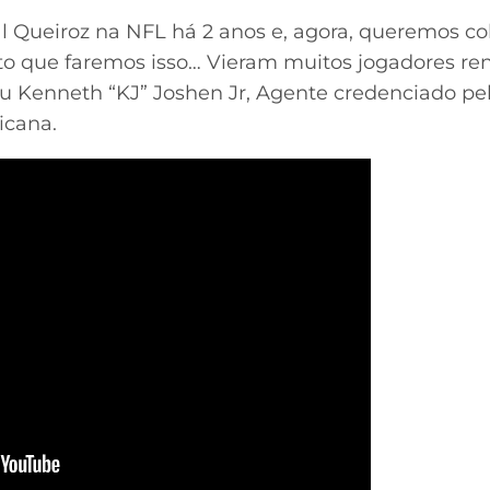
 Queiroz na NFL há 2 anos e, agora, queremos co
dito que faremos isso… Vieram muitos jogadores r
u Kenneth “KJ” Joshen Jr, Agente credenciado pel
icana.