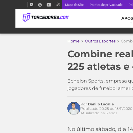
Mapa do Site
Política de privacidade
Pol
APOS
Home
Outros Esportes
Combin
Combine real
Acesse o perfil do autor
225 atletas 
no Twitter
Echelon Sports, empresa qu
jogadores de futebol ameri
Por
Danilo Lacalle
Publicado 20:25 de 18/11/2020
Atualizado há 6 anos
No último sábado, dia 