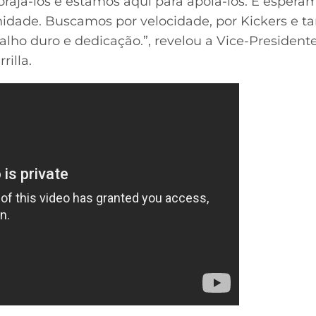
rajá-los e estamos aqui para apoiá-los. E esper
unidade. Buscamos por velocidade, por Kickers e
alho duro e dedicação.”, revelou a Vice-Presiden
rilla.