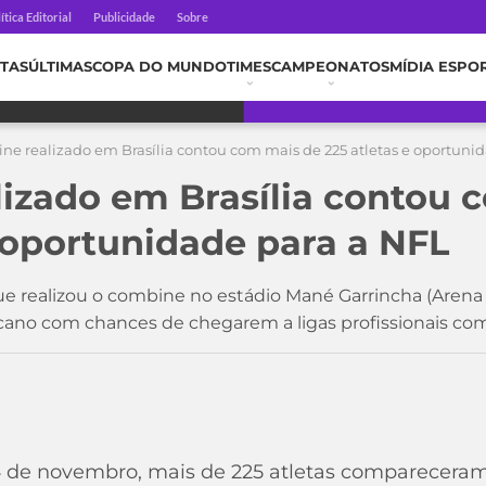
ítica Editorial
Publicidade
Sobre
TAS
ÚLTIMAS
COPA DO MUNDO
TIMES
CAMPEONATOS
MÍDIA ESPO
e realizado em Brasília contou com mais de 225 atletas e oportuni
izado em Brasília contou 
e oportunidade para a NFL
e realizou o combine no estádio Mané Garrincha (Arena 
cano com chances de chegarem a ligas profissionais co
14 de novembro, mais de 225 atletas comparecer