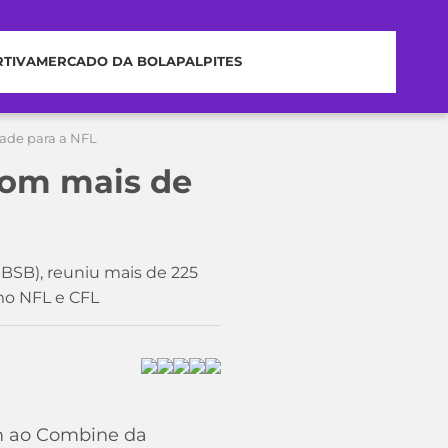
RTIVA
MERCADO DA BOLA
PALPITES
dade para a NFL
com mais de
BSB), reuniu mais de 225
mo NFL e CFL
am ao Combine da