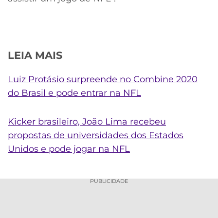
LEIA MAIS
Luiz Protásio surpreende no Combine 2020
do Brasil e pode entrar na NFL
Kicker brasileiro, João Lima recebeu
propostas de universidades dos Estados
Unidos e pode jogar na NFL
PUBLICIDADE