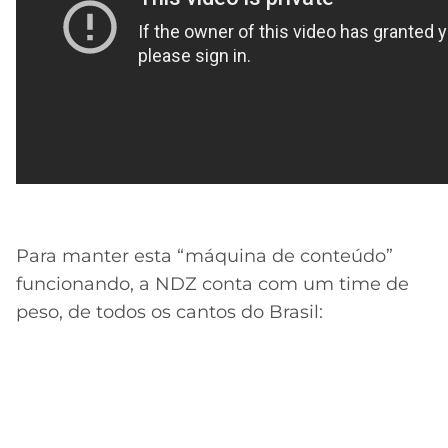
Para manter esta “máquina de conteúdo”
funcionando, a NDZ conta com um time de
peso, de todos os cantos do Brasil: