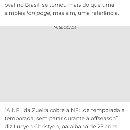
CASSINOS
oval no Brasil, se tornou mais do que uma
ONLINE
LALIGA
simples
fan page
, mas sim, uma referência.
2026
GRÊMIO
PUBLICIDADE
ATLÉTICO
MG
CRUZEIRO
“A NFL da Zueira cobre a NFL de temporada a
temporada, sem parar durante a offseason”
diz Lucyen Christyen, paraibano de 25 anos