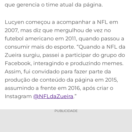
que gerencia o time atual da página.
Lucyen começou a acompanhar a NFL em
2007, mas diz que mergulhou de vez no
futebol americano em 2011, quando passou a
consumir mais do esporte. “Quando a NFL da
Zueira surgiu, passei a participar do grupo do
Facebook, interagindo e produzindo memes.
Assim, fui convidado para fazer parte da
produção de conteúdo da página em 2015,
assumindo a frente em 2016, após criar o
Instagram
@NFLdaZueira
.”
PUBLICIDADE