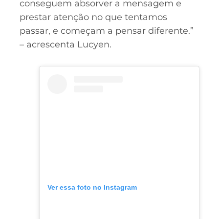
conseguem absorver a mensagem e
prestar atenção no que tentamos
passar, e começam a pensar diferente.”
– acrescenta Lucyen.
Ver essa foto no Instagram