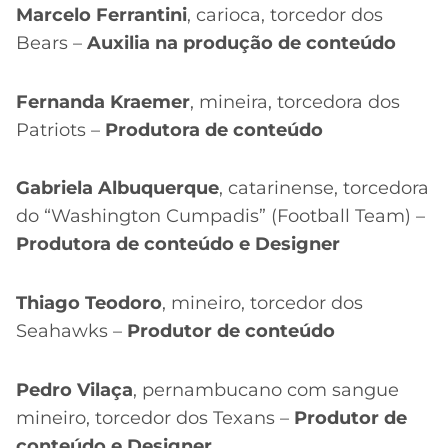
Marcelo Ferrantini
, carioca, torcedor dos
Bears –
Auxilia na produção de conteúdo
Fernanda Kraemer
, mineira, torcedora dos
Patriots –
Produtora de conteúdo
Gabriela Albuquerque
, catarinense, torcedora
do “Washington Cumpadis” (Football Team) –
Produtora de conteúdo e Designer
Thiago Teodoro
, mineiro, torcedor dos
Seahawks –
Produtor de conteúdo
Pedro Vilaça
, pernambucano com sangue
mineiro, torcedor dos Texans –
Produtor de
conteúdo e Designer
.