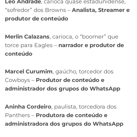
Leo Andrade
, carioca quase estadunidense,
“sofredor” dos Browns –
Analista, Streamer e
produtor de conteúdo
Merlin Calazans
, carioca, o “boomer” que
torce para Eagles –
narrador e produtor de
conteúdo
Marcel Curumim
, gaúcho, torcedor dos
Cowboys –
Produtor de conteúdo e
administrador dos grupos do WhatsApp
Aninha Cordeiro
, paulista, torcedora dos
Panthers –
Produtora de conteúdo e
administradora dos grupos do WhatsApp