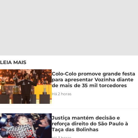
LEIA MAIS
Colo-Colo promove grande festa
para apresentar Vozinha diante
de mais de 35 mil torcedores
Há 2 horas
Justiça mantém decisão e
reforça direito do São Paulo à
Taça das Bolinhas
Há 3 horas