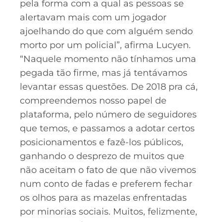
pela forma com a qual as pessoas se
alertavam mais com um jogador
ajoelhando do que com alguém sendo
morto por um policial”, afirma Lucyen.
“Naquele momento não tínhamos uma
pegada tão firme, mas já tentávamos
levantar essas questões. De 2018 pra cá,
compreendemos nosso papel de
plataforma, pelo número de seguidores
que temos, e passamos a adotar certos
posicionamentos e fazê-los públicos,
ganhando o desprezo de muitos que
não aceitam o fato de que não vivemos
num conto de fadas e preferem fechar
os olhos para as mazelas enfrentadas
por minorias sociais. Muitos, felizmente,