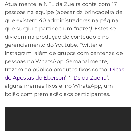
Atualmente, a NFL da Zueira conta com 17
pessoas na equipe (apesar da brincadeira de
que existem 40 administradores na página,
que surgiu a partir de um
“hate”).
Estes se
dividem na produção de conteúdo e no
gerenciamento do Youtube, Twitter e
Instagram, além de grupos com centenas de
pessoas no WhatsApp. Semanalmente,
trazem ao público produtos fixos como
‘Dicas
de Apostas do Eberson
’, ‘
TDs da Zueira
’,
alguns memes fixos e, no WhatsApp, um
bolão com premiação aos participantes.